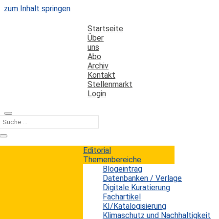
zum Inhalt springen
Startseite
Über
uns
Abo
Archiv
Kontakt
Stellenmarkt
Login
Kategorie
Mitarbeiter
Editorial
Themenbereiche
Blogeintrag
Datenkompetenz wird zum
Datenbanken / Verlage
Wirtschaftsfaktor
Digitale Kuratierung
Fachartikel
KI/Katalogisierung
Erwin König
von
|
7. Oktober 2019
Klimaschutz und Nachhaltigkeit