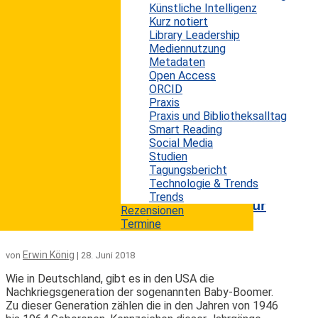
Künstliche Intelligenz
Eine wirkliche Neuigkeit ist es nicht, aber offenbar sind
Kurz notiert
viele Unternehmen noch nicht auf den bevorstehenden
Library Leadership
Wandel durch die Datenexplosion vorbereitet. Vielen
Mediennutzung
Mitarbeitern fehlt es weiterhin nicht nur an
Metadaten
Informationskompetenz, sondern auch an
Open Access
Datenkompetenz. Gleichzeitig soll Datenkompetenz
ORCID
zur Schlüsselqualifikation in Unternehmen werden.
Praxis
Somit stehen Anspruch und Realität in den
Praxis und Bibliotheksalltag
Unternehmen heute noch im Widerspruch. „Daten,
Smart Reading
Daten, Daten“ schallt es uns heute aus einem Chor
Social Media
von...
Studien
mehr lesen
Tagungsbericht
Technologie & Trends
Trends
Demografische Herausforderungen für
Rezensionen
Bibliotheken
Termine
Erwin König
von
|
28. Juni 2018
Wie in Deutschland, gibt es in den USA die
Nachkriegsgeneration der sogenannten Baby-Boomer.
Zu dieser Generation zählen die in den Jahren von 1946