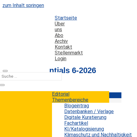
zum Inhalt springen
Startseite
Über
uns
Abo
Archiv
Kontakt
Stellenmarkt
Login
Library Essentials 6-2026
Editorial
Editorial
Themenbereiche
Blogeintrag
Datenbanken / Verlage
Editorial 6-2026
Digitale Kuratierung
Fachartikel
KI/Katalogisierung
Fachartikel
Klimaschutz und Nachhaltigkeit