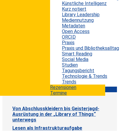
Künstliche Intelligenz
Kurz notiert
Library Leadership
Was Hochschulbibliotheken von ihren
Mediennutzung
Hochschulen lernen müssen
Metadaten
Kinder in der digitalen Welt
Open Access
Metadaten als Infrastruktur
ORCID
Praxis
Praxis und Bibliotheksalltag
KI/Katalogisierung
Smart Reading
Social Media
Studien
Tagungsbericht
Wenn Bots katalogisieren
Technologie & Trends
Trends
Rezensionen
Praxis und Bibliotheksalltag
Termine
Von Abschlusskleidern bis Geisterjagd-
Ausrüstung in der „Library of Things“
unterwegs
Lesen als Infrastrukturaufgabe