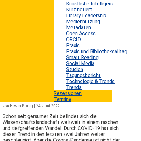
Menschheitsgeschichte vielleicht noch nicht
Künstliche Intelligenz
gesehenen Veränderungsprozess. Digitalisierung,
Kurz notiert
Künstliche Intelligenz (KI), Klimawandel etc. sind nur
Library Leadership
einige der Einflussfaktoren, die die bestehenden
Mediennutzung
Rahmenbedingungen nachhaltig verändern. Betroffen
Metadaten
davon sind auch Bibliotheken und andere
Open Access
Informationseinrichtungen, die sich diesen
ORCID
Entwicklungen genauso wenig entziehen können wie
Praxis
Unternehmen aus der Privatwirtschaft. In einem
Praxis und Bibliotheksalltag
aktuellen Bericht1 des...
Smart Reading
Social Media
mehr lesen
Studien
Tagungsbericht
Technologie & Trends
Die globale Forschungslandschaft im
Trends
Wandel
Rezensionen
Termine
Erwin König
von
|
24. Juni 2022
Schon seit geraumer Zeit befindet sich die
Wissenschaftslandschaft weltweit in einem raschen
und tiefgreifenden Wandel. Durch COVID-19 hat sich
dieser Trend in den letzten zwei Jahren weiter
beschleunigt. Aber die Corona-Pandemie ist nicht der