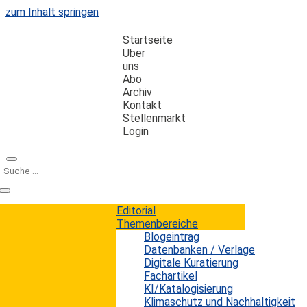
zum Inhalt springen
Startseite
Über
uns
Abo
Archiv
Kontakt
Stellenmarkt
Login
Kategorie
digitaler Wandel
Editorial
Themenbereiche
Blogeintrag
OCLC-Studie: Die Bibliothek neu denken
Datenbanken / Verlage
Digitale Kuratierung
Fachartikel
Erwin König
von
|
14. Oktober 2023
KI/Katalogisierung
Die Welt befindet sich einem in der bisherigen
Klimaschutz und Nachhaltigkeit