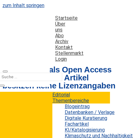
zum Inhalt springen
Startseite
Über
uns
Abo
Archiv
Kontakt
Stellenmarkt
Login
Die meisten als Open Access
veröffentlichten Artikel
besitzen keine Lizenzangaben
Editorial
Themenbereiche
Datum: 25. April 2018
Autor: Erwin König
Blogeintrag
Kategorien:
Trends
Datenbanken / Verlage
Digitale Kuratierung
Fachartikel
KI/Katalogisierung
Open Access (OA) hat sich in den letzten Jahren
Klimaschutz und Nachhaltigkeit