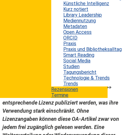
Künstliche Intelligenz
fraglos zu einem zentralen Thema in
Kurz notiert
Wissenschaft und Forschung entwickelt. In vielen
Library Leadership
Mediennutzung
Ländern wird OA staatlich gefördert, es zwingt
Metadaten
dadurch die Wissenschaftler, sich mit der
Open Access
Veröffentlichung ihrer Forschungsarbeiten in
ORCID
Praxis
dieser Form auseinanderzusetzen. Gleichzeitig
Praxis und Bibliotheksalltag
wird auch die Debatte zu Open Science geführt.
Smart Reading
Social Media
Trotzdem ist es noch ein langer Weg, bis alle oder
Studien
fast alle wissenschaftlichen Veröffentlichungen
Tagungsbericht
als Open Access zugänglich sein werden. Die
Technologie & Trends
Trends
vorliegende Untersuchung belegt zudem, dass
Rezensionen
die meisten Open-Access-Artikel ohne eine
Termine
entsprechende Lizenz publiziert werden, was ihre
Verwendung stark einschränkt. Ohne
Lizenzangaben können diese OA-Artikel zwar von
jedem frei zugänglich gelesen werden. Eine