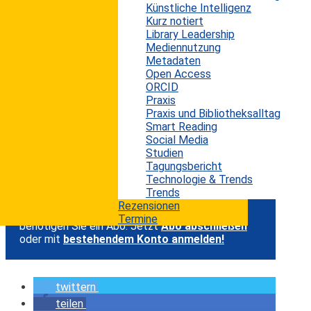
Künstliche Intelligenz
Medien und Verlagen. Seine zentrale These
Kurz notiert
lautet, die Debatte zu stark auf fertige Prosa,
Library Leadership
Mediennutzung
Detektionssoftware und öffentliche
Metadaten
Verdächtigungen fixiert sei. Dadurch gerate aus
Open Access
dem Blick, dass Künstliche Intelligenz
ORCID
Praxis
journalistische und publizistische Arbeit bereits
Praxis und Bibliotheksalltag
beeinflussen kann, bevor überhaupt ein Satz
Smart Reading
Social Media
geschrieben wird.
Studien
Tagungsbericht
...
Technologie & Trends
Trends
Rezensionen
Um den Artikel in voller Länge lesen zu können,
Termine
benötigen Sie ein Abo. Jetzt
Abo abschließen
oder mit
bestehendem Konto anmelden!
twittern
teilen