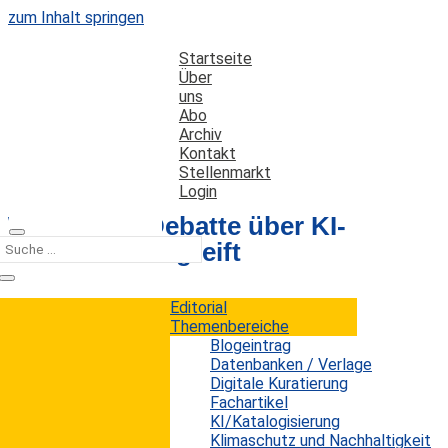
zum Inhalt springen
Startseite
Über
uns
Abo
Archiv
Kontakt
Stellenmarkt
Login
Warum die Debatte über KI-
Texte zu kurz greift
Editorial
Datum: 25. Juni 2026
Autor: Erwin König
Themenbereiche
Kategorien:
Künstliche Intelligenz
Blogeintrag
Datenbanken / Verlage
Digitale Kuratierung
Fachartikel
Ein Beitrag von Tim Requarth in „Slate“ kritisiert
KI/Katalogisierung
die aktuelle Aufregung um KI-generierte Texte in
Klimaschutz und Nachhaltigkeit