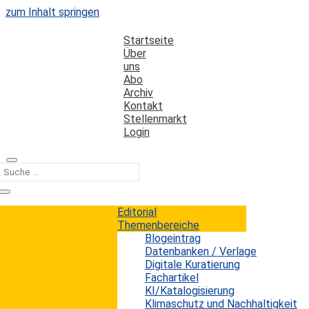
zum Inhalt springen
Startseite
Über
uns
Abo
Archiv
Kontakt
Stellenmarkt
Login
Kategorie
Zusammenarbeit
Editorial
Themenbereiche
Blogeintrag
ChatGPT und systematische
Datenbanken / Verlage
Literaturrecherche
Digitale Kuratierung
Fachartikel
KI/Katalogisierung
Erwin König
von
|
3. September 2024
Klimaschutz und Nachhaltigkeit