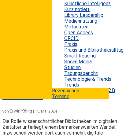
Künstliche Intelligenz
Die Nutzung von ChatGPT zur Unterstützung
Kurz notiert
systematischer Literaturrecherchen steht im Fokus
Library Leadership
einer aktuellen Untersuchung, die sowohl das Potenzial
Mediennutzung
als auch die Grenzen dieser Technologie beleuchtet.
Metadaten
Eine umfassende Recherche der aktuellen Peer-
Open Access
Review- und Grauen Literatur zeigt, dass die meisten
ORCID
Studien zu diesem Thema meinungsgetrieben sind und
Praxis
es nur wenige spezifische Beiträge aus dem Bereich
Praxis und Bibliotheksalltag
des Bibliotheks- und Informationswesens gibt.
Smart Reading
Während ChatGPT einige Vorteile bei der...
Social Media
mehr lesen
Studien
Tagungsbericht
Technologie & Trends
Welche Vorteile haben digitale
Trends
Ausstellungen von wissenschaftlichen
Rezensionen
Bibliotheken?
Termine
Erwin König
von
|
15. Mai 2024
Die Rolle wissenschaftlicher Bibliotheken im digitalen
Zeitalter unterliegt einem bemerkenswerten Wandel.
Inzwischen werden dort auch vermehrt digitale