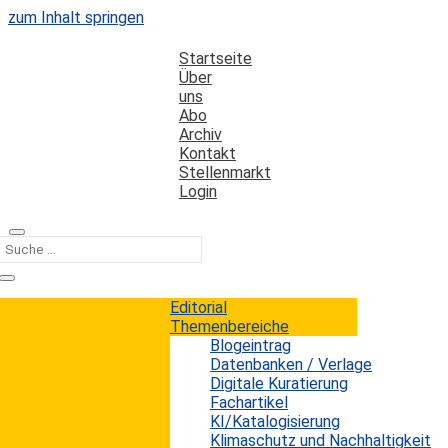
zum Inhalt springen
Startseite
Über
uns
Abo
Archiv
Kontakt
Stellenmarkt
Login
Kategorie
Medienkompetenz
Editorial
Themenbereiche
Blogeintrag
Wie Jugendliche Social Media wirklich
Datenbanken / Verlage
erleben
Digitale Kuratierung
Fachartikel
KI/Katalogisierung
Erwin König
von
|
6. August 2026
Klimaschutz und Nachhaltigkeit