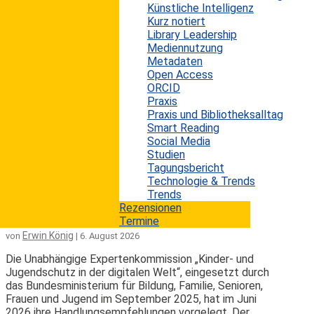
Künstliche Intelligenz
Der Medienpädagogische Forschungsverbund Südwest
Kurz notiert
(mpfs) hat mit der JIMplus-Studie 2026 eine
Library Leadership
Sonderuntersuchung zum digitalen Wohlbefinden von
Mediennutzung
14- bis 17-Jährigen in Deutschland vorgelegt. Auf
Metadaten
Basis eines Mixed-Methods-Ansatzes mit Online-
Open Access
Tagebüchern, Einzelinterviews und einer
ORCID
repräsentativen Befragung von 800 Jugendlichen zeigt
Praxis
die Studie, dass Social Media für junge Menschen ein
Praxis und Bibliotheksalltag
zutiefst ambivalenter Erfahrungsraum ist, in dem
Smart Reading
Verbundenheit und Einsamkeit, Wissen und
Social Media
Überwältigung,...
Studien
mehr lesen
Tagungsbericht
Technologie & Trends
Trends
Kinder in der digitalen Welt
Rezensionen
Termine
Erwin König
von
|
6. August 2026
Die Unabhängige Expertenkommission „Kinder- und
Jugendschutz in der digitalen Welt“, eingesetzt durch
das Bundesministerium für Bildung, Familie, Senioren,
Frauen und Jugend im September 2025, hat im Juni
2026 ihre Handlungsempfehlungen vorgelegt. Der