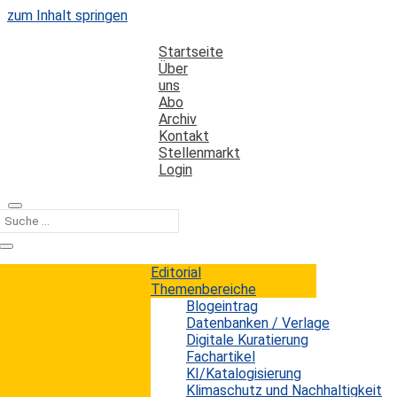
zum Inhalt springen
Startseite
Über
uns
Abo
Archiv
Kontakt
Stellenmarkt
Login
Kategorie
Bestandsaufbau
Editorial
Themenbereiche
Blogeintrag
Clarivate führt abonnementbasierten
Datenbanken / Verlage
Zugang für Bibliotheken ein
Digitale Kuratierung
Fachartikel
KI/Katalogisierung
Erwin König
von
|
15. März 2025
Klimaschutz und Nachhaltigkeit