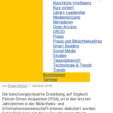
Künstliche Intelligenz
Clarivate hat eine neue abonnementbasierte Strategie
Kurz notiert
für den Zugang zu akademischen Inhalten eingeführt
Library Leadership
und schafft damit den einmaligen Kauf von digitalen
Mediennutzung
Sammlungen, gedruckten und digitalen Büchern für
Metadaten
Bibliotheken ab. Das Unternehmen verfolgt laut
Open Access
eigener Aussage das Ziel, einen breiteren und
ORCID
erschwinglichen Zugang zu wissenschaftlichen
Praxis
Ressourcen zu ermöglichen und Bibliotheken dabei zu
Praxis und Bibliotheksalltag
unterstützen, Forschungs-, Lehr- und Lernziele
Smart Reading
effektiver zu erfüllen. Im Rahmen der...
Social Media
mehr lesen
Studien
Tagungsbericht
Technologie & Trends
Die wissenschaftliche Wirkung
Trends
verschiedener Erwerbungsmodelle
Rezensionen
Termine
Erwin König
von
|
1. Oktober 2018
Die benutzergesteuerte Erwerbung, auf Englisch
Patron-Driven Acquisition (PDA), ist in den letzten
Jahrzehnten in der Bibliotheks- und
Informationswissenschaft intensiv diskutiert worden.