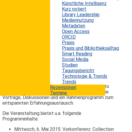
von Bibliotheken, dem Verlagswesen, dem
Künstliche Intelligenz
Bestandsaufbau und der Wissenschaft. Das diesjährige
Kurz notiert
Konferenz-Motto lautet "Competing in the Digital
Library Leadership
Space: Evolving Roles for Libraries and Publishers". Die
Mediennutzung
digitale Revolution hat die bestehenden Spielregeln
Metadaten
komplett verändert, und kaum irgendwo anders ist dies
Open Access
mehr zu spüren als in der Verlags- und Bibliothekswelt.
ORCID
Welche Möglichkeiten und neue Geschäftsmodelle
Praxis
gibt es für Bibliotheken, auf diesen Wandel zu
Praxis und Bibliotheksalltag
reagieren? Wie sieht das Buch der Zukunft aus? Wie
Smart Reading
können qualitativ-hochwertige Wissenschaftsbeiträge
Social Media
öffentlich zugänglich gemacht werden? Wie kann die
Studien
Privatsphäre bewahrt werden? Wo passen Verlage und
Tagungsbericht
Informationsspezialisten in diese digitalen Landschaft
Technologie & Trends
hinein und wie können sie ihren Wert erhalten? Die
Trends
Konferenz versucht, auf diese Fragen Antworten zu
Rezensionen
liefern. Dazu bietet die Veranstaltung verschiedene
Termine
Vorträge, Diskussionen und ein Rahmenprogramm zum
entspannten Erfahrungsaustausch.
Die Veranstaltung bietet u.a. folgende
Programminhalte:
Mittwoch, 6. Mai 2015: Vorkonferenz: Collection