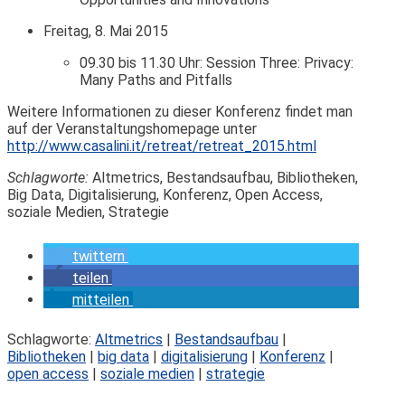
Freitag, 8. Mai 2015
09.30 bis 11.30 Uhr: Session Three: Privacy:
Many Paths and Pitfalls
Weitere Informationen zu dieser Konferenz findet man
auf der Veranstaltungshomepage unter
http://www.casalini.it/retreat/retreat_2015.html
Schlagworte:
Altmetrics, Bestandsaufbau, Bibliotheken,
Big Data, Digitalisierung, Konferenz, Open Access,
soziale Medien, Strategie
twittern
teilen
mitteilen
Schlagworte:
Altmetrics
|
Bestandsaufbau
|
Bibliotheken
|
big data
|
digitalisierung
|
Konferenz
|
open access
|
soziale medien
|
strategie