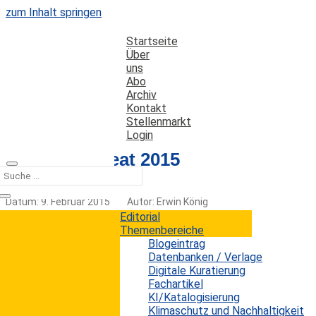
zum Inhalt springen
Startseite
Über
uns
Abo
Archiv
Kontakt
Stellenmarkt
Login
Fiesole Retreat 2015
Datum: 9. Februar 2015
Autor: Erwin König
Kategorien:
Termine
Editorial
Themenbereiche
Blogeintrag
Datenbanken / Verlage
Vom 6. bis 8. Mai 2015 findet in Berlin die 17. Fiesole
Digitale Kuratierung
Retreat-Konferenz statt. Die von Casalini Libri und der
Fachartikel
Humboldt Universitätsbibliothek organisierte
KI/Katalogisierung
Veranstaltung widmet sich den Zukunftsaussichten
Klimaschutz und Nachhaltigkeit