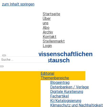
zum Inhalt springen
Startseite
Über
uns
Abo
Archiv
Kontakt
Stellenmarkt
Login
Studie zum wissenschaftlichen
Informationsaustausch
Editorial
Datum: 24. Juni 2013
Autor: Erwin König
Themenbereiche
Kategorien:
Studien
Blogeintrag
Datenbanken / Verlage
Digitale Kuratierung
...
Fachartikel
KI/Katalogisierung
Klimaschutz und Nachhaltigkeit