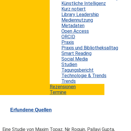
Um den Artikel in voller Länge lesen zu können,
Künstliche Intelligenz
benötigen Sie ein Abo. Jetzt
Abo abschließen
Kurz notiert
oder mit
bestehendem Konto anmelden!
Library Leadership
Mediennutzung
Metadaten
Open Access
twittern
ORCID
teilen
Praxis
mitteilen
Praxis und Bibliotheksalltag
Smart Reading
Schlagworte:
05-2013
|
Bibliotheken
|
Elektronische
Social Media
Publikationen
|
Forscher
|
Hochschulen
|
Studien
Informationsprozess
|
Wissenschaftler
Tagungsbericht
Technologie & Trends
Trends
Rezensionen
Mehr zum Thema:
Termine
Erfundene Quellen
Eine Studie von Maxim Topaz, Nir Roguin, Pallavi Gupta,