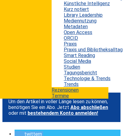
Künstliche Intelligenz
28. Mal veröffentlichte Bericht "Taking Stock
Kurz notiert
With Teens" von der US-Investmentbank Piper
Library Leadership
Mediennutzung
Jaffrey. Die Untersuchung erscheint halbjährlich
Metadaten
und beleuchtet, für was Teens zurzeit besonders
Open Access
gerne Geld ausgeben und welche
ORCID
Praxis
Einkaufsgewohnheiten sie entwickeln. Insgesamt
Praxis und Bibliotheksalltag
7.200 Jugendliche aus 41 Bundesstaaten mit
Smart Reading
Social Media
einem durchschnittlichen Alter von 16 Jahren
Studien
wurden für diesen Trendreport befragt.
Tagungsbericht
Technologie & Trends
...
Trends
Rezensionen
Termine
Um den Artikel in voller Länge lesen zu können,
benötigen Sie ein Abo. Jetzt
Abo abschließen
oder mit
bestehendem Konto anmelden!
twittern