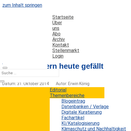
zum Inhalt springen
Startseite
Über
uns
Abo
Archiv
Kontakt
Stellenmarkt
Login
Was Teenagern heute gefällt
Datum: 31. Oktober 2014
Autor: Erwin König
Kategorien:
Trends
Editorial
Themenbereiche
Blogeintrag
Datenbanken / Verlage
Digitale Kuratierung
Einen interessanten Einblick in das gegenwärtige
Fachartikel
Kaufverhalten und den Medienkonsum von US-
KI/Katalogisierung
amerikanischen Teenagern zeigt der bereits zum
Klimaschutz und Nachhaltigkeit