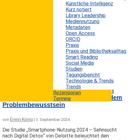
Künstliche Intelligenz
Die Social Media Landschaft entwickelt sich stetig
Kurz notiert
weiter, und die Trends des Jahres 2024 zeigen
Library Leadership
interessante Veränderungen im Nutzungsverhalten und
Mediennutzung
Engagement der User. Die Social Media Studie 2024
Metadaten
von Metricool analysiert die Entwicklungen auf den
Open Access
wichtigsten Plattformen wie Facebook, Instagram,
ORCID
TikTok, YouTube, und LinkedIn. Diese Analyse
Praxis
beleuchtet, wie sich die Interaktionsraten, die
Praxis und Bibliotheksalltag
Veröffentlichungshäufigkeiten und das Engagement
Smart Reading
auf den verschiedenen Plattformen verändert haben,
Social Media
und...
Studien
mehr lesen
Tagungsbericht
Technologie & Trends
Trends
Smartphone-Nutzung 2024: Zwischen
Rezensionen
digitaler Abhängigkeit und wachsendem
Termine
Problembewusstsein
Erwin König
von
|
3. September 2024
Die Studie „Smartphone-Nutzung 2024 – Sehnsucht
nach Digital Detox“ von Deloitte beleuchtet den