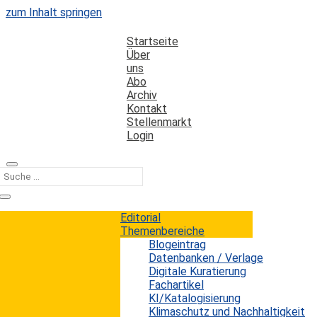
zum Inhalt springen
Startseite
Über
uns
Abo
Archiv
Kontakt
Stellenmarkt
Login
Kategorie
Nutzungsverhalten
Editorial
Themenbereiche
Blogeintrag
Social Media Trends 2024: Wie sich die
Datenbanken / Verlage
Nutzung von Plattformen verändert hat
Digitale Kuratierung
Fachartikel
KI/Katalogisierung
Erwin König
von
|
3. September 2024
Klimaschutz und Nachhaltigkeit