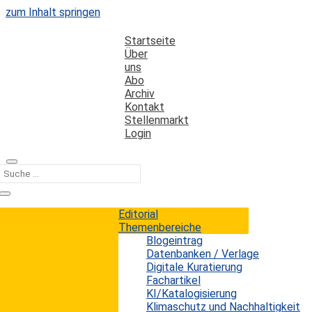
zum Inhalt springen
Startseite
Über
uns
Abo
Archiv
Kontakt
Stellenmarkt
Login
Kategorie
Informationsbranche
Editorial
Themenbereiche
Blogeintrag
Steilvorlagen 2020
Datenbanken / Verlage
Digitale Kuratierung
Fachartikel
Erwin König
von
|
10. September 2020
KI/Katalogisierung
Am 14. Oktober 2020 findet im Maritim Hotel in
Klimaschutz und Nachhaltigkeit