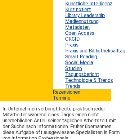
Frankfurt a.M. die Konferenz „Steilvorlagen für den
Künstliche Intelligenz
Unternehmenserfolg 2020“ statt. Die Steilvorlagen
Kurz notiert
sind einer der immer seltener werdenden
Library Leadership
Branchenanlässe für Information Professionals in
Mediennutzung
Unternehmen. Organisiert werden sie vom Arbeitskreis
Metadaten
Informationsvermittlung in Trägerschaft von GBI-
Open Access
Genios unter Mitwirkung von diversen Größen der
ORCID
deutschen Informationsbranche (Tim Brouwer, ARIX
Praxis
Business Intelligence; Dr. Yannick Loonus, Semalytix;...
Praxis und Bibliotheksalltag
Smart Reading
mehr lesen
Social Media
Studien
Tagungsbericht
Kostenpflichtige Datenbanken weiterhin
Technologie & Trends
teilweise unverzichtbar
Trends
Rezensionen
Termine
Erwin König
von
|
7. Oktober 2019
In Unternehmen verbringt heute praktisch jeder
Mitarbeiter während eines Tages einen nicht
unerheblichen Anteil seiner täglichen Arbeitszeit mit
der Suche nach Informationen. Früher übernahmen
diese Aufgabe oft ausgewiesene Spezialisten in Form
von Information Professionals,