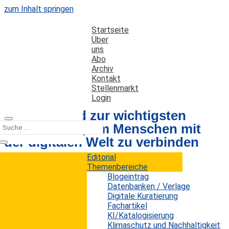
zum Inhalt springen
Startseite
Über
uns
Abo
Archiv
Kontakt
Stellenmarkt
Login
Sprache wird zur wichtigsten
Schnittstelle, um Menschen mit
der digitalen Welt zu verbinden
Editorial
Themenbereiche
Datum: 31. August 2021
Autor: Erwin König
Blogeintrag
Kategorien:
Studien
Datenbanken / Verlage
Digitale Kuratierung
Fachartikel
KI/Katalogisierung
In der stilbildenden Science-Fiction-Fernsehserie
Klimaschutz und Nachhaltigkeit