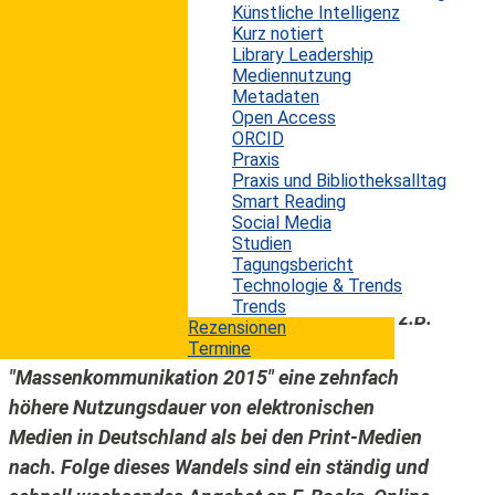
Künstliche Intelligenz
neusten Ausgabe des "Media Trend Outlook" die
Kurz notiert
wichtigsten Trends des deutschen E-Publishing-
Library Leadership
Mediennutzung
Markts auf. Verlage haben in den letzten Jahren
Metadaten
teilweise schmerzhaft erfahren müssen, dass die
Open Access
Digitalisierung der Medien ihre bestehenden
ORCID
Praxis
Geschäftsmodelle grundsätzlich in Frage gestellt
Praxis und Bibliotheksalltag
hat. Sehr spät wurde die digitale Transformation
Smart Reading
Social Media
der eigenen Produkte und der Geschäftsmodelle
Studien
vorangetrieben. Schließlich hat sich der
Tagungsbericht
Technologie & Trends
Medienkonsum der Leser deutlich hin zu den
Trends
elektronischen Medien verschoben. So weist z.B.
Rezensionen
die ARD/ZDF Langzeituntersuchung
Termine
"Massenkommunikation 2015" eine zehnfach
höhere Nutzungsdauer von elektronischen
Medien in Deutschland als bei den Print-Medien
nach. Folge dieses Wandels sind ein ständig und