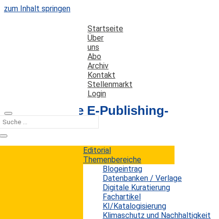
zum Inhalt springen
Startseite
Über
uns
Abo
Archiv
Kontakt
Stellenmarkt
Login
Der deutsche E-Publishing-
Markt
Editorial
Datum: 2. Dezember 2015
Autor: Erwin König
Themenbereiche
Kategorien:
Trends
Blogeintrag
Datenbanken / Verlage
Digitale Kuratierung
Fachartikel
Das Wirtschaftsprüfungsunternehmen
KI/Katalogisierung
PricewaterhouseCoopers (PwC) zeigt in der
Klimaschutz und Nachhaltigkeit