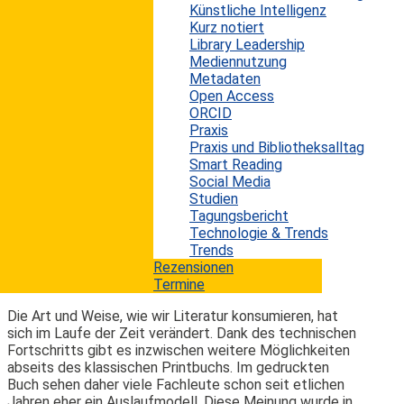
seit Jahren wachsende Nutzer:innenzahlen, doch der
Künstliche Intelligenz
Verkauf gedruckter Bücher bleibt stabil. Nach Angaben
Kurz notiert
australischer Verlage dominierten Printausgaben
Library Leadership
zuletzt deutlich den Buchmarkt. Dieser Trend hält an,
Mediennutzung
obwohl seit Jahrzehnten immer wieder das Ende des
Metadaten
gedruckten Buches prognostiziert wird. Selbst frühe
Open Access
Kritiker:innen der Printkultur wie der Journalist Jeff
ORCID
Jarvis haben ihre Position inzwischen revidiert. Beth
Praxis
Driscoll hat darüber auf der...
Praxis und Bibliotheksalltag
Smart Reading
mehr lesen
Social Media
Studien
Tagungsbericht
Sind A-Books die Zukunft des
Technologie & Trends
gedruckten Buchs?
Trends
Rezensionen
Termine
Erwin König
von
|
11. September 2022
Die Art und Weise, wie wir Literatur konsumieren, hat
sich im Laufe der Zeit verändert. Dank des technischen
Fortschritts gibt es inzwischen weitere Möglichkeiten
abseits des klassischen Printbuchs. Im gedruckten
Buch sehen daher viele Fachleute schon seit etlichen
Jahren eher ein Auslaufmodell. Diese Meinung wurde in