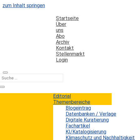
zum Inhalt springen
Startseite
Über
uns
Abo
Archiv
Kontakt
Stellenmarkt
Login
Kategorie
Printbuch
Editorial
Themenbereiche
Blogeintrag
Print ist tot, es lebe Print!
Datenbanken / Verlage
Digitale Kuratierung
Fachartikel
Erwin König
von
|
19. Januar 2026
KI/Katalogisierung
Digitale Formate wie E-Books und Hörbücher haben
Klimaschutz und Nachhaltigkeit