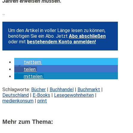
Jahren erweisen müssen.
...
Um den Artikel in voller Länge lesen zu können,
benötigen Sie ein Abo. Jetzt
Abo abschließen
oder mit
bestehendem Konto anmelden!
twittern
teilen
mitteilen
Schlagworte:
Bücher
|
Buchhandel
|
Buchmarkt
|
Deutschland
|
E-Books
|
Lesegewohnheiten
|
medienkonsum
|
print
Mehr zum Thema: