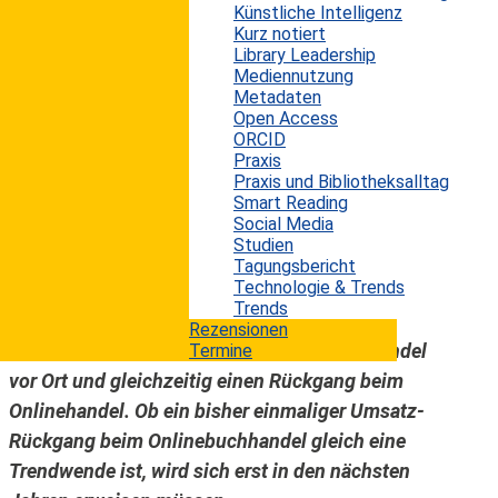
Künstliche Intelligenz
2004 bis 2013, läßt sich allgemein feststellen,
Kurz notiert
dass der deutsche Buchmarkt nach Umsatz
Library Leadership
Mediennutzung
betrachtet in diesem Zeitraum insgesamt einen
Metadaten
geringen, aber positiven Aufwärtstrend
Open Access
verzeichnet. 2013 hat es nach den Rückgängen in
ORCID
Praxis
den Jahren 2011 und 2012 wieder ein kleines
Praxis und Bibliotheksalltag
Umsatzplus von 0,2% ergeben. E-Books sind
Smart Reading
Social Media
gemessen am gesamten Buchmarkt noch immer
Studien
ein Nischenprodukt, allerdings hat sich ihr
Tagungsbericht
Technologie & Trends
Wachstum deutlich von 2,4% (2012) auf 3,9%
Trends
(2013) erhöht. Der Börsenverein sieht zudem
Rezensionen
einen Trend zurück zum stationären Buchhandel
Termine
vor Ort und gleichzeitig einen Rückgang beim
Onlinehandel. Ob ein bisher einmaliger Umsatz-
Rückgang beim Onlinebuchhandel gleich eine
Trendwende ist, wird sich erst in den nächsten