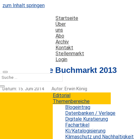
zum Inhalt springen
Startseite
Über
uns
Abo
Archiv
Kontakt
Stellenmarkt
Login
Der deutsche Buchmarkt 2013
Datum: 15. Juni 2014
Autor: Erwin König
Kategorien:
Kurz notiert
Editorial
Themenbereiche
Blogeintrag
Datenbanken / Verlage
Digitale Kuratierung
Der Börsenverein des Deutschen Buchhandels hat
Fachartikel
die neuesten Zahlen zum deutschen Buchmarkt
KI/Katalogisierung
veröffentlicht. Betrachtet man die Zahlen von
Klimaschutz und Nachhaltigkeit