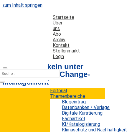
zum Inhalt springen
Startseite
Über
uns
Abo
Archiv
Kontakt
Stellenmarkt
Login
Apps entwickeln unter
Beachtung von Change-
Management
Editorial
Themenbereiche
Datum: 8. Januar 2017
Autor: Erwin König
Blogeintrag
Kategorien:
Fachartikel
Datenbanken / Verlage
Digitale Kuratierung
Fachartikel
KI/Katalogisierung
Besonders eine junge Generation von Usern nutzt
Klimaschutz und Nachhaltigkeit