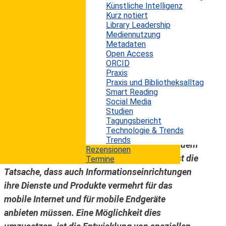
Künstliche Intelligenz
das mobile Internet heute inzwischen häufiger als
Kurz notiert
das kabelgebundene Netz über stationäre PCs.
Library Leadership
Mediennutzung
Wichtigster Treiber dieser Entwicklung ist
Metadaten
natürlich das Smartphone, das von dem
Open Access
bekannten deutschen Philosophen Richard David
ORCID
Praxis
Precht kürzlich sogar als die bisher einzig
Praxis und Bibliotheksalltag
wirklich große Erfindung des 21. Jahrhunderts
Smart Reading
Social Media
bezeichnet worden ist, die zudem noch auf einer
Studien
drei Jahrzehnte alten Erfindung beruhe. Das ist
Tagungsbericht
natürlich eine etwas arg populär-philosophische
Technologie & Trends
Trends
Floskel und Vereinfachung. Unabhängig von dem
Rezensionen
Wahrheitsgehalt dieser Prechtschen These ist die
Termine
Tatsache, dass auch Informationseinrichtungen
ihre Dienste und Produkte vermehrt für das
mobile Internet und für mobile Endgeräte
anbieten müssen. Eine Möglichkeit dies