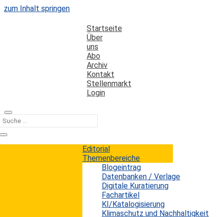
zum Inhalt springen
Startseite
Über
uns
Abo
Archiv
Kontakt
Stellenmarkt
Login
Kategorie
Ausbildung
Editorial
Themenbereiche
Blogeintrag
Untersuchung zur bibliothekarischen
Datenbanken / Verlage
Berufspraxis in Deutschland
Digitale Kuratierung
Fachartikel
KI/Katalogisierung
Erwin König
von
|
1. Februar 2021
Klimaschutz und Nachhaltigkeit