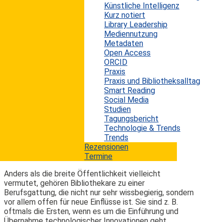
Künstliche Intelligenz
Der digitale Wandel verändert nicht nur die Art, wie wir
Kurz notiert
kommunizieren, lernen oder lehren. Mindestens
Library Leadership
genauso stark beeinflusst die Digitalisierung auch, wie
Mediennutzung
wir arbeiten, also unsere Arbeitswelt. Bibliotheken und
Metadaten
andere Informationseinrichtungen bilden hier keine
Open Access
Ausnahme. In welche Richtung sich die Berufspraxis
ORCID
verändert, entscheidet auch darüber, wie die
Praxis
informations- und bibliothekswissenschaftlichen
Praxis und Bibliotheksalltag
Ausbildungs- und Studiengänge der Zukunft aussehen
Smart Reading
werden. Anhand der auf dem...
Social Media
mehr lesen
Studien
Tagungsbericht
Technologie & Trends
Ein transatlantischer Vergleich
Trends
Rezensionen
Termine
Erwin König
von
|
17. November 2019
Anders als die breite Öffentlichkeit vielleicht
vermutet, gehören Bibliothekare zu einer
Berufsgattung, die nicht nur sehr wissbegierig, sondern
vor allem offen für neue Einflüsse ist. Sie sind z. B.
oftmals die Ersten, wenn es um die Einführung und
Übernahme technologischer Innovationen geht.