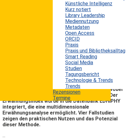
Zitaten basieren, stoßen an ihre Grenzen, wenn es
Künstliche Intelligenz
darum geht, Zeiträume in der Geschichte der
Kurz notiert
Natur- und Geisteswissenschaften vor dem
Library Leadership
Aufkommen der modernen Zitierpraxis zu
Mediennutzung
analysieren. In dem Artikel “Bibliometrics beyond
Metadaten
citations: Introducing mention extraction and
Open Access
analysis” wird eine alternative Methode vorgestellt,
ORCID
bei der Erwähnungen extrahiert und analysiert
Praxis
werden, um Verbindungen zwischen
Praxis und Bibliotheksalltag
Wissenschaftlern und Texten in historischen
Smart Reading
Zeiträumen abzubilden. Hierbei wurde ein
Social Media
Verfahren entwickelt, um einen umfassenden
Studien
Erwähnungsindex zu erstellen, der
Tagungsbericht
Erwähnungsverknüpfungen aus Artikeln aus 12
Technologie & Trends
Zeitschriften umfasst. Mit einer Erfolgsquote von
Trends
93 % wurden diese Erwähnungen zugeordnet, wobei
Rezensionen
die Genauigkeit zwischen 82 % und 91 % liegt. Der
Termine
Erwähnungsindex wurde in die Datenbank EDHIPHY
integriert, die eine multidimensionale
Erwähnungsanalyse ermöglicht. Vier Fallstudien
zeigen den praktischen Nutzen und das Potenzial
dieser Methode.
...