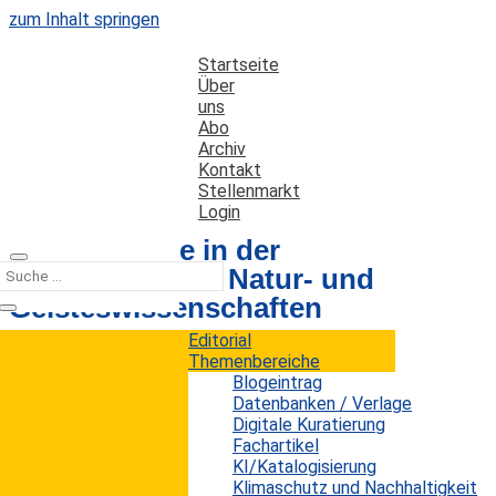
zum Inhalt springen
Startseite
Über
uns
Abo
Archiv
Kontakt
Stellenmarkt
Login
Neue Ansätze in der
Bibliometrie für Natur- und
Geisteswissenschaften
Editorial
Themenbereiche
Datum: 3. September 2024
Autor: Erwin König
Blogeintrag
Kategorien:
Fachartikel
Datenbanken / Verlage
Digitale Kuratierung
Fachartikel
KI/Katalogisierung
Standardmäßige bibliometrische Tools, die auf
Klimaschutz und Nachhaltigkeit