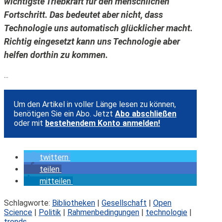
wichtigste Triebkraft für den menschlichen
Fortschritt. Das bedeutet aber nicht, dass
Technologie uns automatisch glücklicher macht.
Richtig eingesetzt kann uns Technologie aber
helfen dorthin zu kommen.
...
Um den Artikel in voller Länge lesen zu können,
benötigen Sie ein Abo. Jetzt
Abo abschließen
oder mit
bestehendem Konto anmelden!
twittern
teilen
mitteilen
Schlagworte:
Bibliotheken
|
Gesellschaft
|
Open
Science
|
Politik
|
Rahmenbedingungen
|
technologie
|
trends