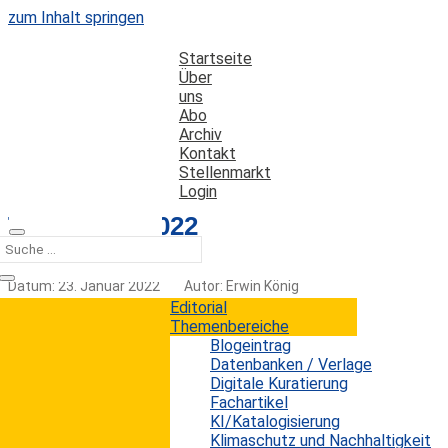
zum Inhalt springen
Startseite
Über
uns
Abo
Archiv
Kontakt
Stellenmarkt
Login
Trends für 2022
Datum: 23. Januar 2022
Autor: Erwin König
Kategorien:
Trends
Editorial
Themenbereiche
Blogeintrag
Datenbanken / Verlage
Digitale Kuratierung
Wie üblich zum Jahresauftakt, berichten wir auch
Fachartikel
in dieser ersten Ausgabe von Library Essentials
KI/Katalogisierung
über mögliche Trends für das neue Jahr 2022.
Klimaschutz und Nachhaltigkeit