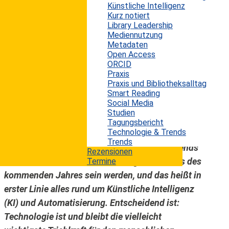
Künstliche Intelligenz
Betrachtet man die diversen Technologie-Trends,
Kurz notiert
die die einschlägigen
Library Leadership
Mediennutzung
Marktforschungsunternehmen und
Metadaten
Fachmagazine Anfang dieses bzw. Ende letzten
Open Access
Jahres publiziert haben, fallen die immer
ORCID
Praxis
komplexeren und längeren Bezeichnungen auf,
Praxis und Bibliotheksalltag
die angeblich die neuen Trends repräsentieren
Smart Reading
Social Media
sollen. Hier finden sich Begriffe wie Responsible
Studien
Artificial Intelligence (AI) oder Intelligent
Tagungsbericht
Technologie & Trends
Document Processing (IDP). Grundsätzlich lässt
Trends
sich aber festhalten, dass die wichtigsten Trends
Rezensionen
der letzten Jahre auch die wichtigsten Trends des
Termine
kommenden Jahres sein werden, und das heißt in
erster Linie alles rund um Künstliche Intelligenz
(KI) und Automatisierung. Entscheidend ist:
Technologie ist und bleibt die vielleicht