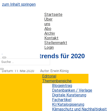
zum Inhalt springen
Startseite
Über
uns
Abo
Archiv
Kontakt
Stellenmarkt
Login
Technologietrends für 2020
Datum: 11. Mai 2020
Autor: Erwin König
Kategorien:
Trends
Editorial
Themenbereiche
Blogeintrag
Datenbanken / Verlage
Digitale Kuratierung
Die einflussreiche Futurologin Amy Webb,
Fachartikel
Gründerin des Future Today Institute, präsentiert
KI/Katalogisierung
die neuesten Technologie-Trends aus ihrem
Klimaschutz und Nachhaltigkeit