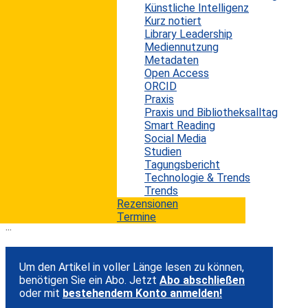
Künstliche Intelligenz
aktuellen Tech Trends Report. Gerade in Zeiten
Kurz notiert
der Corona-Krise, durch die eine erhebliche
Library Leadership
Mediennutzung
Beschleunigung der Digitalisierung erwartet wird,
Metadaten
sind solche möglichen Entwicklungen auch für
Open Access
Informationseinrichtungen relevant. Die Corona-
ORCID
Praxis
Pandemie hat veranschaulicht, dass die – jetzt
Praxis und Bibliotheksalltag
geschlossenen – Bibliotheken bei der
Smart Reading
Social Media
Digitalisierung längst noch nicht dort sind, wo sie
Studien
sein sollten, um die meisten Dienste und
Tagungsbericht
Technologie & Trends
Informationsangebote für ihre Benutzer
Trends
aufrechtzuerhalten.
Rezensionen
Termine
...
Um den Artikel in voller Länge lesen zu können,
benötigen Sie ein Abo. Jetzt
Abo abschließen
oder mit
bestehendem Konto anmelden!