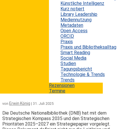
Transformationsphase. Künstliche Intelligenz
Künstliche Intelligenz
verändert Arbeitsprozesse, erweitert
Kurz notiert
Handlungsspielräume und erfordert zugleich neue
Library Leadership
Kompetenzen. Der aktuelle Bericht „Pulse of the
Mediennutzung
Library 2025” von Clarivate zeigt, wie sich
Metadaten
Bibliothekar:innen in 109 Ländern diesen Umbruch
Open Access
zunutze machen und wo weiterhin Unsicherheit
ORCID
herrscht. Zwar setzen mittlerweile zwei Drittel der
Praxis
Bibliotheken KI-Tools ein oder testen sie, doch viele
Praxis und Bibliotheksalltag
stehen erst am Anfang....
Smart Reading
Social Media
mehr lesen
Studien
Tagungsbericht
Technologie & Trends
Die Deutsche Nationalbibliothek auf
Trends
Zukunftskurs – der Strategische
Rezensionen
Kompass 2035
Termine
Erwin König
von
|
31. Juli 2025
Die Deutsche Nationalbibliothek (DNB) hat mit dem
Strategischen Kompass 2035 und den Strategischen
Prioritäten 2025–2027 ein Strategiepapier vorgelegt.