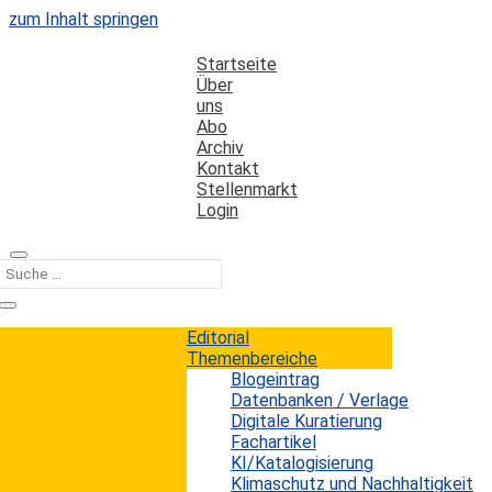
zum Inhalt springen
Startseite
Über
uns
Abo
Archiv
Kontakt
Stellenmarkt
Login
Kategorie
digitale Transformation
Editorial
Themenbereiche
Blogeintrag
Am Puls der Zeit?
Datenbanken / Verlage
Digitale Kuratierung
Fachartikel
Erwin König
von
|
21. Dezember 2025
KI/Katalogisierung
Der Bibliothekssektor befindet sich weltweit in einer
Klimaschutz und Nachhaltigkeit