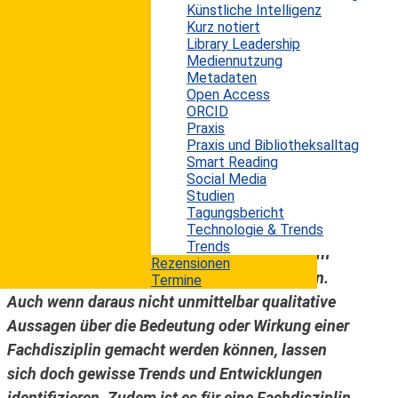
Künstliche Intelligenz
Seit geraumer Zeit wird intensiv über die
Kurz notiert
Relevanz bzw. den vorhandenen
Library Leadership
gesellschaftlichen Nutzen bzw. Nicht-Nutzen der
Mediennutzung
Metadaten
heutigen Informationswissenschaft in
Open Access
Deutschland diskutiert (siehe z. B. diverse
ORCID
Praxis
Beiträge in Open Password). In einem Beitrag der
Praxis und Bibliotheksalltag
Zeitschrift Performance Measurement and
Smart Reading
Social Media
Metrics wird nun aus globaler Sicht untersucht,
Studien
wie sich zumindest quantitativ die
Tagungsbericht
Veröffentlichungen auf dem Gebiet der
Technologie & Trends
Trends
Bibliotheks- und Informationswissenschaft im
Rezensionen
Zeitraum von 2003 bis 2017 entwickelt haben.
Termine
Auch wenn daraus nicht unmittelbar qualitative
Aussagen über die Bedeutung oder Wirkung einer
Fachdisziplin gemacht werden können, lassen
sich doch gewisse Trends und Entwicklungen
identifizieren. Zudem ist es für eine Fachdisziplin