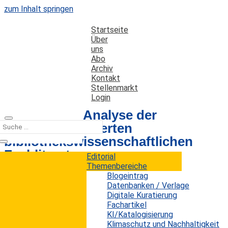
zum Inhalt springen
Startseite
Über
uns
Abo
Archiv
Kontakt
Stellenmarkt
Login
Quantitative Analyse der
weltweit publizierten
bibliothekswissenschaftlichen
Fachliteratur
Editorial
Themenbereiche
Blogeintrag
Datenbanken / Verlage
Datum: 27. März 2020
Autor: Erwin König
Digitale Kuratierung
Kategorien:
Fachartikel
Fachartikel
KI/Katalogisierung
Klimaschutz und Nachhaltigkeit