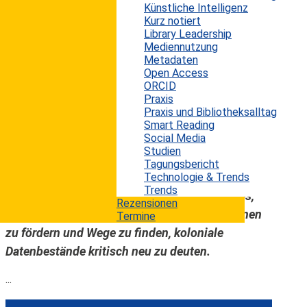
Künstliche Intelligenz
In einem Artikel von Nils Pharo, Pia Borlund und
Kurz notiert
Ying-Hsang Liu, erschienen in der Zeitschrift
Library Leadership
„Information Research“, wird das
Mediennutzung
Metadaten
Informationsverhalten von Fachkräften in
Open Access
digitalen Kulturerbe-Archiven untersucht.
ORCID
Praxis
Grundlage ist das europäische
Praxis und Bibliotheksalltag
Forschungsprojekt „Polyvocal Interpretation of
Smart Reading
Social Media
Contested Colonial Heritage“ (PICCH), das den
Studien
Zugang zu kolonial geprägten audiovisuellen
Tagungsbericht
Sammlungen aus einer postkolonialen
Technologie & Trends
Trends
Perspektive analysiert. Ziel des Projekts ist es,
Rezensionen
den Dialog zwischen Archiven und Nutzer:innen
Termine
zu fördern und Wege zu finden, koloniale
Datenbestände kritisch neu zu deuten.
...