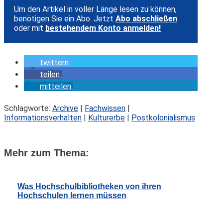
Um den Artikel in voller Länge lesen zu können,
benötigen Sie ein Abo. Jetzt
Abo abschließen
oder mit
bestehendem Konto anmelden!
twittern
teilen
mitteilen
Schlagworte:
Archive
|
Fachwissen
|
Informationsverhalten
|
Kulturerbe
|
Postkolonialismus
Mehr zum Thema:
Was Hochschulbibliotheken von ihren
Hochschulen lernen müssen