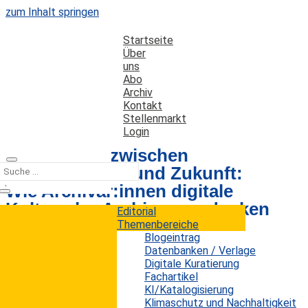
zum Inhalt springen
Startseite
Über
uns
Abo
Archiv
Kontakt
Stellenmarkt
Login
Fachwissen zwischen
Vergangenheit und Zukunft:
Wie Archivar:innen digitale
Kulturerbe-Archive neu denken
Editorial
Themenbereiche
Blogeintrag
Datenbanken / Verlage
Datum: 21. Dezember 2025
Autor: Erwin König
Digitale Kuratierung
Kategorien:
Fachartikel
Fachartikel
KI/Katalogisierung
Klimaschutz und Nachhaltigkeit