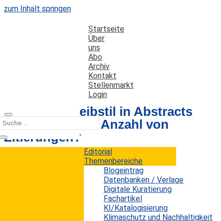
zum Inhalt springen
Startseite
Über
uns
Abo
Archiv
Kontakt
Stellenmarkt
Login
Hat der Schreibstil in Abstracts
Einfluss auf die Anzahl von
Zitierungen?
Editorial
Themenbereiche
Datum: 28. Dezember 2021
Autor: Erwin König
Blogeintrag
Kategorien:
Fachartikel
Datenbanken / Verlage
Digitale Kuratierung
Fachartikel
KI/Katalogisierung
Zur Messung der wissenschaftlichen Leistung
Klimaschutz und Nachhaltigkeit