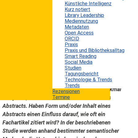
Künstliche Intelligenz
bzw. von Wirkung und Einfluss einer
Kurz notiert
wissenschaftlichen Arbeit stellt die Anzahl von
Library Leadership
Mediennutzung
Zitierungen einen wichtigen Indikator dar.
Metadaten
Zahlreiche einschlägige Untersuchungen belegen
Open Access
mittlerweile die Zusammenhänge zwischen der
ORCID
Praxis
Anzahl an Zitierungen eines Artikels und den
Praxis und Bibliotheksalltag
dazugehörigen Metadaten (Länge des Titels,
Smart Reading
Social Media
Anzahl Schlagwörter, Anzahl/Geschlecht der
Studien
Autorinnen/Autoren etc.). In dem folgenden
Tagungsbericht
1
Technologie & Trends
Beitrag
wird ein bisher in diesem
Trends
Zusammenhang eher selten diskutiertes Merkmal
Rezensionen
analysiert, nämlich Schreibstil und Inhalt des
Termine
Abstracts. Haben Form und/oder Inhalt eines
Abstracts einen Einfluss darauf, wie oft ein
Fachartikel zitiert wird? In der beschriebenen
Studie werden anhand bestimmter semantischer