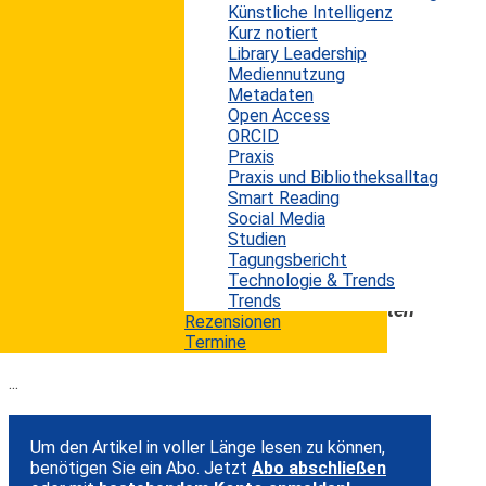
Künstliche Intelligenz
Die Innenstädte stehen vor großen
Kurz notiert
Herausforderungen: leere Ladenlokale und
Library Leadership
weniger frequentierte Fußgängerzonen. Die
Mediennutzung
Metadaten
repräsentative Bitkom-Studie „Digitale Zukunft
Open Access
Innenstadt – Strategien und Inspirationen für
ORCID
Praxis
eine lebendige Fußgängerzone” zeigt, dass 71%
Praxis und Bibliotheksalltag
der Befragten der Meinung sind, der Einzelhandel
Smart Reading
Social Media
müsse sich dringend neu erfinden. Viele Kunden
Studien
meiden die Innenstädte wegen Staus, mangelnder
Tagungsbericht
Produkttransparenz und langen Warteschlangen;
Technologie & Trends
Trends
zudem wollen sie keine schweren Einkaufstüten
Rezensionen
schleppen.
Termine
...
Um den Artikel in voller Länge lesen zu können,
benötigen Sie ein Abo. Jetzt
Abo abschließen