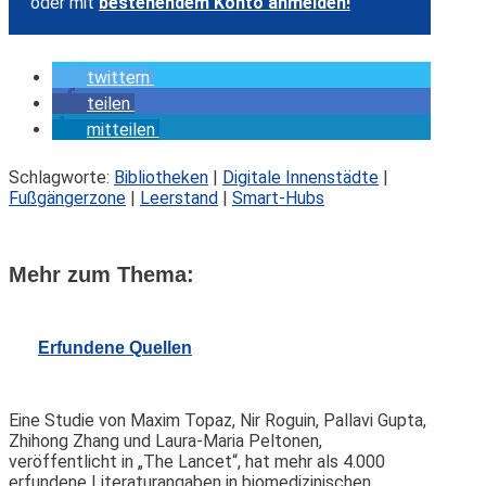
oder mit
bestehendem Konto anmelden!
twittern
teilen
mitteilen
Schlagworte:
Bibliotheken
|
Digitale Innenstädte
|
Fußgängerzone
|
Leerstand
|
Smart-Hubs
Mehr zum Thema:
Erfundene Quellen
Eine Studie von Maxim Topaz, Nir Roguin, Pallavi Gupta,
Zhihong Zhang und Laura-Maria Peltonen,
veröffentlicht in „The Lancet“, hat mehr als 4.000
erfundene Literaturangaben in biomedizinischen