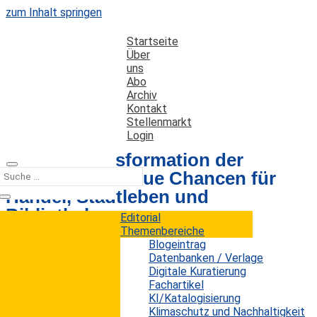
zum Inhalt springen
Startseite
Über
uns
Abo
Archiv
Kontakt
Stellenmarkt
Login
Digitale Transformation der
Innenstädte: Neue Chancen für
Handel, Stadtleben und
Bibliotheken
Editorial
Themenbereiche
Blogeintrag
Datenbanken / Verlage
Datum: 31. Juli 2024
Autor: Erwin König
Digitale Kuratierung
Kategorien:
Studien
Fachartikel
KI/Katalogisierung
Klimaschutz und Nachhaltigkeit