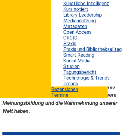
Künstliche Intelligenz
sind. Bots kann man definieren als von Menschen
Kurz notiert
erstellte Software-Programme, die automatisiert
Library Leadership
Mediennutzung
und eigenständig Daten und Informationen
Metadaten
sammeln sowie selbst Beiträge verfassen. Ziel
Open Access
dieser Bots ist die Beeinflussung und die
ORCID
Praxis
Manipulation von Meinungen. Sie kommen
Praxis und Bibliotheksalltag
vorwiegend in den sozialen Medien zum Einsatz.
Smart Reading
Social Media
Social Bots wurden bereits sehr erfolgreich bei
Studien
der diesjährigen US-Präsidentschaftswahl sowie
Tagungsbericht
Technologie & Trends
bei der Brexit-Abstimmung in Großbritannien
Trends
eingesetzt. In diesem Beitrag wird erläutert, was
Rezensionen
Bots sind und welche Auswirkung sie auf unsere
Termine
Meinungsbildung und die Wahrnehmung unserer
Welt haben.
...