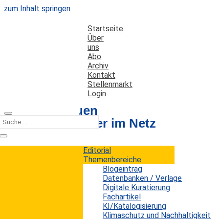
zum Inhalt springen
Startseite
Über
uns
Abo
Archiv
Kontakt
Stellenmarkt
Login
Bots, die neuen
Meinungsmacher im Netz
Editorial
Datum: 3. Dezember 2016
Autor: Erwin König
Themenbereiche
Kategorien:
Trends
Blogeintrag
Datenbanken / Verlage
Digitale Kuratierung
Fachartikel
Social Bots sind eine neue Gefahr im Internet, der
KI/Katalogisierung
sich bisher nur die wenigsten Menschen bewusst
Klimaschutz und Nachhaltigkeit