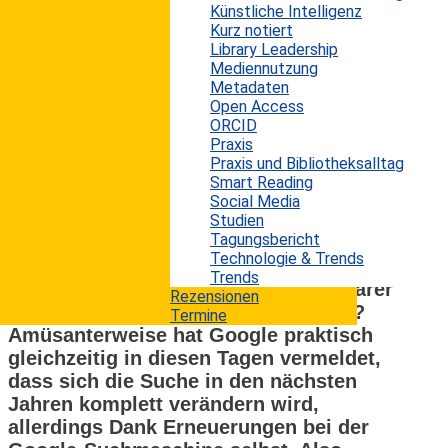
einigen Aufruhr in der Internetgemeinde
Künstliche Intelligenz
Kurz notiert
hervorgerufen. Bradley wertet die
Library Leadership
vorliegenden Daten – Google soll in den
Mediennutzung
letzten 8 Monaten knapp 30% weniger
Metadaten
Suchanfragen zu den wichtigsten
Open Access
ORCID
Nachrichtenportalen in den USA
Praxis
weitergeleitet haben – als einen
Praxis und Bibliotheksalltag
weitgehenden Wandel bei der Online-
Smart Reading
Suche von den herkömmlichen
Social Media
Suchmaschinen hin zu den sozialen
Studien
Tagungsbericht
Medien. Gleichzeitig sei die Anzahl von
Technologie & Trends
Weiterleitungen über soziale Netzwerke
Trends
entsprechend gestiegen. Also, ein klarer
Rezensionen
Fall von verändertem Suchverhalten?
Termine
Amüsanterweise hat Google praktisch
gleichzeitig in diesen Tagen vermeldet,
dass sich die Suche in den nächsten
Jahren komplett verändern wird,
allerdings Dank Erneuerungen bei der