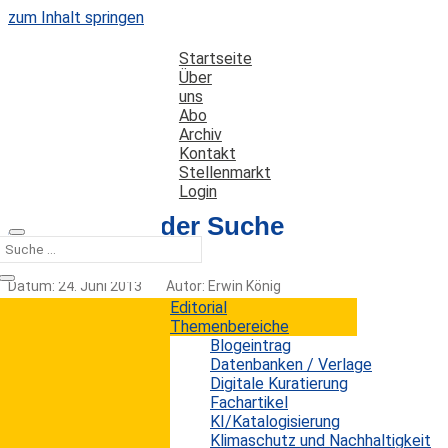
zum Inhalt springen
Startseite
Über
uns
Abo
Archiv
Kontakt
Stellenmarkt
Login
Zur Zukunft der Suche
Datum: 24. Juni 2013
Autor: Erwin König
Kategorien:
Kurz notiert
Editorial
Themenbereiche
Blogeintrag
Datenbanken / Verlage
Digitale Kuratierung
Ein von dem bekannten Internetexperten
Fachartikel
Phil Bradley aufgegriffener Beitrag der
KI/Katalogisierung
Technologie-Website Buzzfeed hat
Klimaschutz und Nachhaltigkeit