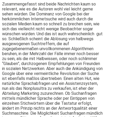
Zusammengefasst sind beide Nachrichten kaum so
relevant, wie es die Autoren wohl viel­ leicht gerne
sehen würden. Die Dominanz von Google bei der
herkömmlichen Internetsuche wird auch durch die
sozialen Medien kaum so schnell zu brechen sein, wie
sich das vielleicht nicht wenige Beobachter sogar
wünschen würden. Und das ist auch wahrscheinlich gut
so. Schließlich scheint die Ablösung von halbwegs
ausgewogenen Suchtreffern, die auf
zugegebenermaßen unvollkommenen Algorithmen
beruhen, in der Mehrzahl der Fälle immer noch besser
zu sein, als die mit Halbwissen, oder noch schlimmer
“Glauben”, durchzogenen Empfehlungen von Freunden
in sozialen Netzwerken. Aber auch die Ankündigung von
Google über eine vermeintliche Revolution der Suche
ist ebenfalls maßlos übertrieben. Einen alten Hut, wie
natürliche Sprachabfragen und ein Assistenzsystem,
nun als das Nonplusultra zu verkaufen, ist eher der
Abteilung Marketing zuzurechnen. Ob Suchanfragen
mittels mündlicher Sprache oder per Eintippen von
einzelnen Stichwörtern über die Tastatur erfolgt,
ändert im Prinzip nichts an der Antwortqualität einer
Suchmaschine. Die Möglichkeit Suchanfragen mündlich