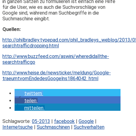
in ganzen Sätzen zu formulieren ist einfach eine Hilfe
für die User, wie es auch die Suchvorschläge von
Google sind, während man Suchbegriffe in die
Suchmaschine eingibt.
Quellen:
http://philbradley.typepad.com/phil_bradleys_weblog/2013/0
search­traffic­dropping.html
http://www.buzzfeed.com/aswini/where­did­all­the­
search­traffic­go
http://www.heise.de/newsticker/meldung/Google­
traeumt­vom­Ende­des­Googelns­1864042. html
twittern
teilen
mitteilen
Schlagworte:
05-2013
|
facebook
|
Google
|
Internetsuche
|
Suchmaschinen
|
Suchverhalten