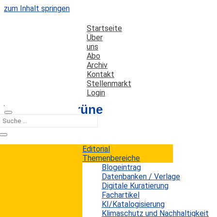
zum Inhalt springen
Startseite
Über
uns
Abo
Archiv
Kontakt
Stellenmarkt
Login
Was sind „grüne
Bibliotheken“?
Editorial
Datum: 28. Dezember 2021
Autor: Erwin König
Themenbereiche
Kategorien:
Fachartikel
Blogeintrag
Datenbanken / Verlage
Digitale Kuratierung
Fachartikel
Die Agenda 2030 der Vereinten Nationen benennt
KI/Katalogisierung
insgesamt 17 Ziele für eine nachhaltige
Klimaschutz und Nachhaltigkeit