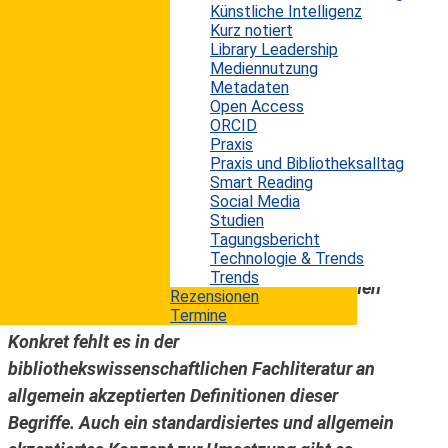
Künstliche Intelligenz
Entwicklung unseres Planeten. Viele Bibliotheken
Kurz notiert
engagieren sich für die Erreichung der in der
Library Leadership
Mediennutzung
Agenda genannten Ziele; schon seit Beginn der
Metadaten
1990er Jahre versuchen sie ihre negativen
Open Access
Auswirkungen auf die Umwelt zu minimieren. In
ORCID
Praxis
dem Zusammenhang ist oft von „grünen
Praxis und Bibliotheksalltag
Bibliotheken“ oder einem „grünen
Smart Reading
Social Media
Bibliothekswesen“ die Rede. Bisher dazu
Studien
veröffentlichte wissenschaftliche und auch
Tagungsbericht
Technologie & Trends
populärwissenschaftliche Beiträge verwenden
Trends
diese Begriffe, die dort enthaltenen Definitionen
Rezensionen
sind jedoch zumeist vage und mehrdeutig.
Termine
Konkret fehlt es in der
bibliothekswissenschaftlichen Fachliteratur an
allgemein akzeptierten Definitionen dieser
Begriffe. Auch ein standardisiertes und allgemein