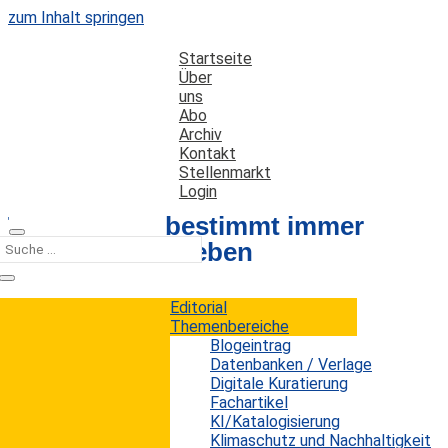
zum Inhalt springen
Startseite
Über
uns
Abo
Archiv
Kontakt
Stellenmarkt
Login
Technologie bestimmt immer
stärker unser Leben
Editorial
Datum: 6. März 2013
Autor: Erwin König
Themenbereiche
Kategorien:
Kurz notiert
Blogeintrag
Datenbanken / Verlage
Digitale Kuratierung
Fachartikel
Die mobile Revolution ist längst auf dem
KI/Katalogisierung
Massenmarkt angekommen und schreitet
Klimaschutz und Nachhaltigkeit
unaufhaltsam voran. Zu groß sind die