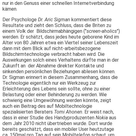
nur in den Genuss einer schnellen Internetverbindung
kämen.
Der Psychologe
Dr. Aric Sigman
kommentiert diese
Resultate und zieht den Schluss, dass die Briten zu
einem Volk der Bildschirmabhängigen ("
screen-aholics
")
werden. Er schätzt, dass jedes heute geborene Kind im
Alter von 80 Jahren etwa ein Viertel seiner Lebenszeit
dann mit dem Blick auf nicht-arbeitsbezogene
Bildschirmtechnologie verbracht haben wird. Die
Auswirkungen solch eines Verhaltens dürfte man in der
Zukunft an der Abnahme direkter Kontakte und
sinkenden persönlichen Beziehungen ablesen können.
Dr. Sigman erinnert in diesem Zusammenhang, dass die
Technologie eigentlich nur ein Werkzeug zur
Erleichterung des Lebens sein sollte, ohne zu einer
Belastung oder einer Behinderung zu werden. Wie
schwierig eine Umgewöhnung werden könnte, zeigt
auch ein Beitrag des auf Mobiltechnologie
spezialisierten Beraters
Tomi Ahonen
. Er weist nach,
dass in einer Studie des Handyproduzenten
Nokia
aus
dem Jahr 2010 nicht übertrieben wurde. Dort wurde
bereits geschätzt, dass ein mobiler User heutzutage
ca. 150mal pro Tag auf sein Mobiltelefon schaut, um