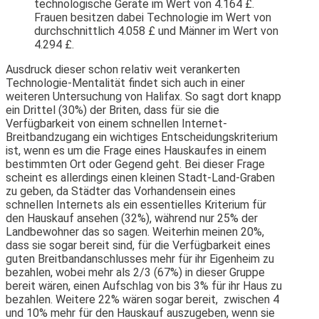
technologische Geräte im Wert von 4.164 £.
Frauen besitzen dabei Technologie im Wert von
durchschnittlich 4.058 £ und Männer im Wert von
4.294 £.
Ausdruck dieser schon relativ weit verankerten
Technologie-Mentalität findet sich auch in einer
weiteren Untersuchung von Halifax. So sagt dort knapp
ein Drittel (30%) der Briten, dass für sie die
Verfügbarkeit von einem schnellen Internet-
Breitbandzugang ein wichtiges Entscheidungskriterium
ist, wenn es um die Frage eines Hauskaufes in einem
bestimmten Ort oder Gegend geht. Bei dieser Frage
scheint es allerdings einen kleinen Stadt-Land-Graben
zu geben, da Städter das Vorhandensein eines
schnellen Internets als ein essentielles Kriterium für
den Hauskauf ansehen (32%), während nur 25% der
Landbewohner das so sagen. Weiterhin meinen 20%,
dass sie sogar bereit sind, für die Verfügbarkeit eines
guten Breitbandanschlusses mehr für ihr Eigenheim zu
bezahlen, wobei mehr als 2/3 (67%) in dieser Gruppe
bereit wären, einen Aufschlag von bis 3% für ihr Haus zu
bezahlen. Weitere 22% wären sogar bereit, zwischen 4
und 10% mehr für den Hauskauf auszugeben, wenn sie