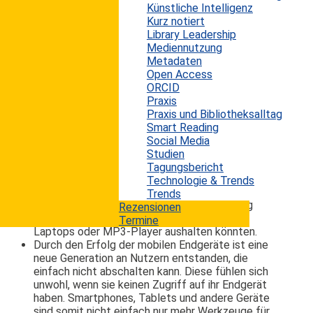
Künstliche Intelligenz
offensichtlichen Vorteile durch die Nutzung von
Kurz notiert
Mobiltelefonen, Smartphones und Tablet-
Library Leadership
Rechnern, als dass sich die Zeit nochmals
Mediennutzung
zurückdrehen würde. Das britische Versicherungs-
Metadaten
unternehmen
Halifax
hat in der ersten Ausgabe
Open Access
seines "
Insurance Digital Home Index
" nun
ORCID
untersucht, wie weit die britischen Bürger schon
Praxis
mit dem Technologie-Bazillus infiziert sind. Das
Praxis und Bibliotheksalltag
Ergebnis ist klar und eindeutig: ein Großteil der
Smart Reading
britischen Bevölkerung kann als
Social Media
bildschirmabhängig bezeichnet werden.
Studien
Hier die wichtigsten Aussagen aus diesem Bericht:
Tagungsbericht
Technologie & Trends
Dreiviertel der Umfrageteilnehmer haben
Trends
angegeben, dass sie nicht einen einzigen Tag
Rezensionen
ohne technische Geräte wie Smartphones,
Termine
Laptops oder MP3-Player aushalten könnten.
Durch den Erfolg der mobilen Endgeräte ist eine
neue Generation an Nutzern entstanden, die
einfach nicht abschalten kann. Diese fühlen sich
unwohl, wenn sie keinen Zugriff auf ihr Endgerät
haben. Smartphones, Tablets und andere Geräte
sind somit nicht einfach nur mehr Werkzeuge für