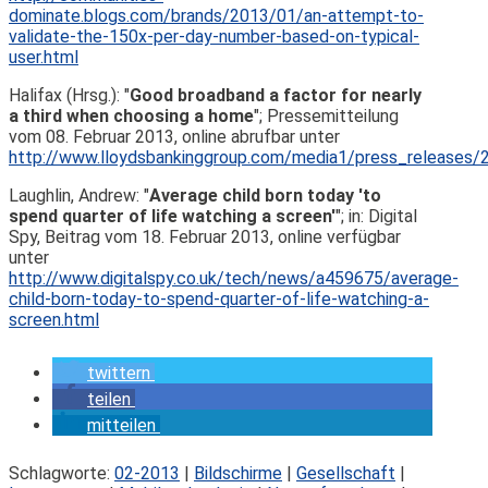
dominate.blogs.com/brands/2013/01/an-attempt-to-
validate-the-150x-per-day-number-based-on-typical-
user.html
Halifax (Hrsg.): "
Good broadband a factor for nearly
a third when choosing a home
"; Pressemitteilung
vom 08. Februar 2013, online abrufbar unter
http://www.lloydsbankinggroup.com/media1/press_releases/
Laughlin, Andrew: "
Average child born today 'to
spend quarter of life watching a screen'
"; in: Digital
Spy, Beitrag vom 18. Februar 2013, online verfügbar
unter
http://www.digitalspy.co.uk/tech/news/a459675/average-
child-born-today-to-spend-quarter-of-life-watching-a-
screen.html
twittern
teilen
mitteilen
Schlagworte:
02-2013
|
Bildschirme
|
Gesellschaft
|