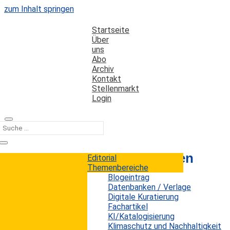
zum Inhalt springen
Startseite
Über
uns
Abo
Archiv
Kontakt
Stellenmarkt
Login
Kategorie
Wissenschaftliches Schreiben
Editorial
Themenbereiche
Blogeintrag
Die Herausforderung von Plagiaten
Datenbanken / Verlage
durch KI in der Wissenschaft
Digitale Kuratierung
Fachartikel
KI/Katalogisierung
Erwin König
von
|
3. September 2024
Klimaschutz und Nachhaltigkeit