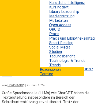
Künstliche Intelligenz
Die rasante Verbreitung generativer Künstlicher
Kurz notiert
Intelligenz (KI) im Bereich des Schreibens stellt die
Library Leadership
Wissenschaft vor neue Herausforderungen. Diese
Mediennutzung
Technologie, die Texte auf Grundlage von Eingaben
Metadaten
erstellt, wirft Fragen auf, wann und unter welchen
Open Access
Umständen ihr Einsatz zulässig ist. Diana Kwon
ORCID
beleuchtet in einem Artikel die damit verbundenen
Praxis
Probleme und Reaktionen der wissenschaftlichen
Praxis und Bibliotheksalltag
Community. Plagiatsfälle und KI Der Rücktritt der
Smart Reading
Harvard-Präsidentin im Januar und plagiierte...
Social Media
mehr lesen
Studien
Tagungsbericht
Technologie & Trends
Detecting LLM-Assisted Writing in
Trends
Scientific Communication: Are We There
Rezensionen
Yet?
Termine
Erwin König
von
|
25. Juni 2024
Große Sprachmodelle (LLMs) wie ChatGPT haben die
Texterstellung, insbesondere im Bereich der
Schreibunterstützung, revolutioniert. Trotz der