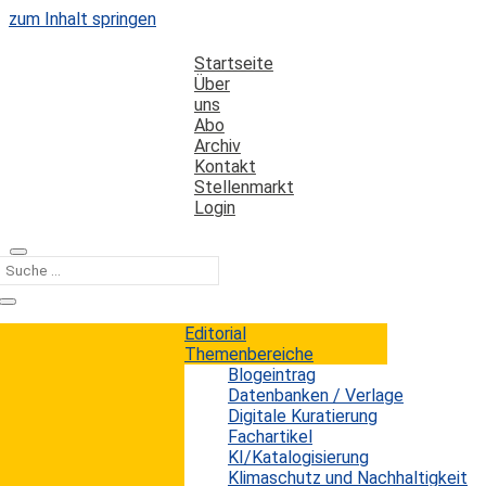
zum Inhalt springen
Startseite
Über
uns
Abo
Archiv
Kontakt
Stellenmarkt
Login
Kategorie
TV
Editorial
Themenbereiche
Blogeintrag
Aufmerksamkeit von Kindern im
Datenbanken / Verlage
Zusammenhang mit Mediennutzung
Digitale Kuratierung
Fachartikel
KI/Katalogisierung
Erwin König
von
|
21. Dezember 2025
Klimaschutz und Nachhaltigkeit