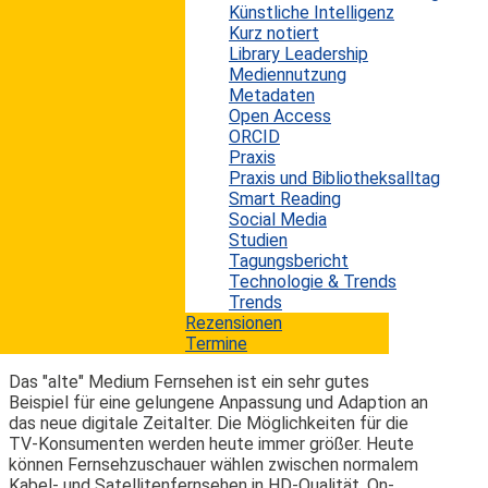
Künstliche Intelligenz
In einer aktuellen Studie der Medizinischen Fakultät
Kurz notiert
der Universität Leipzig, erschienen in der Zeitschrift
Library Leadership
„BMC Pediatrics“, zeigen Tanja Poulain, Ricarda
Mediennutzung
Schmidt, Wieland Kiess, Sarah Krause, Simone Golz und
Metadaten
Christof Meigen, dass sich die Mediennutzung von
Open Access
Kindern deutlich auf ihre Aufmerksamkeit auswirkt.
ORCID
Kinder, die häufig fernsehen oder Videospiele spielen,
Praxis
schneiden in Aufmerksamkeitstests schlechter ab,
Praxis und Bibliotheksalltag
während regelmäßiges Lesen die
Smart Reading
Konzentrationsleistung verbessert. Die Leipziger...
Social Media
mehr lesen
Studien
Tagungsbericht
Technologie & Trends
TV-Streaming wird immer beliebter
Trends
Rezensionen
Termine
Erwin König
von
|
3. Januar 2013
Das "alte" Medium Fernsehen ist ein sehr gutes
Beispiel für eine gelungene Anpassung und Adaption an
das neue digitale Zeitalter. Die Möglichkeiten für die
TV-Konsumenten werden heute immer größer. Heute
können Fernsehzuschauer wählen zwischen normalem
Kabel- und Satellitenfernsehen in HD-Qualität, On-