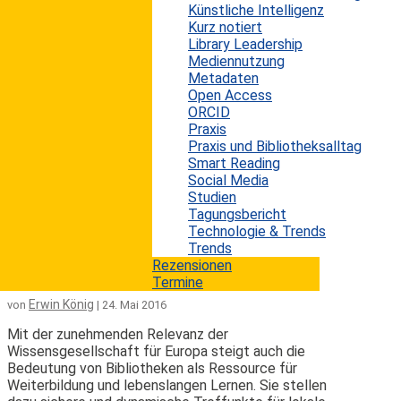
Künstliche Intelligenz
Eine Projektgruppe der Europeana, der europäischen
Kurz notiert
digitalen Plattform für das wissenschaftliche und
Library Leadership
europäische Kulturerbe, widmet sich seit 2019 einer
Mediennutzung
Untersuchung der erwarteten Rolle und Auswirkung der
Metadaten
Nutzung von Künstlicher Intelligenz (KI) im Bereich des
Open Access
digitalen Kulturerbes. Vor Kurzem wurde ein
ORCID
Abschlussbericht veröffentlicht, für den im September
Praxis
2020 eine Umfrage inklusive einiger vertiefender
Praxis und Bibliotheksalltag
Interviews unter Galerien, Bibliotheken, Archiven und
Smart Reading
Museen (GLAMs – Galleries,...
Social Media
mehr lesen
Studien
Tagungsbericht
Technologie & Trends
Die europäischen Bibliotheken und
Trends
Museen zukunftsfähig machen
Rezensionen
Termine
Erwin König
von
|
24. Mai 2016
Mit der zunehmenden Relevanz der
Wissensgesellschaft für Europa steigt auch die
Bedeutung von Bibliotheken als Ressource für
Weiterbildung und lebenslangen Lernen. Sie stellen