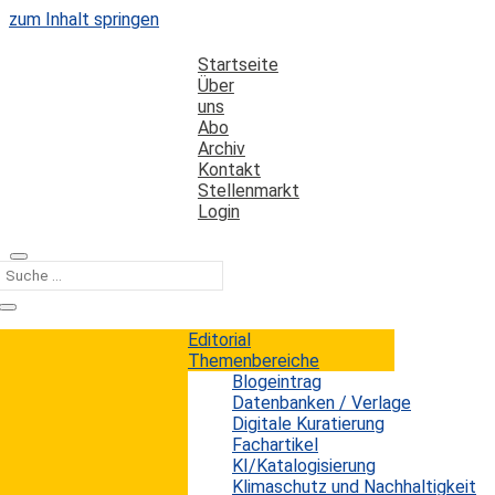
zum Inhalt springen
Startseite
Über
uns
Abo
Archiv
Kontakt
Stellenmarkt
Login
Kategorie
Museen
Editorial
Themenbereiche
Blogeintrag
Studie zur erwarteten Rolle von KI in
Datenbanken / Verlage
Bibliotheken und Museen
Digitale Kuratierung
Fachartikel
KI/Katalogisierung
Erwin König
von
|
15. Oktober 2021
Klimaschutz und Nachhaltigkeit