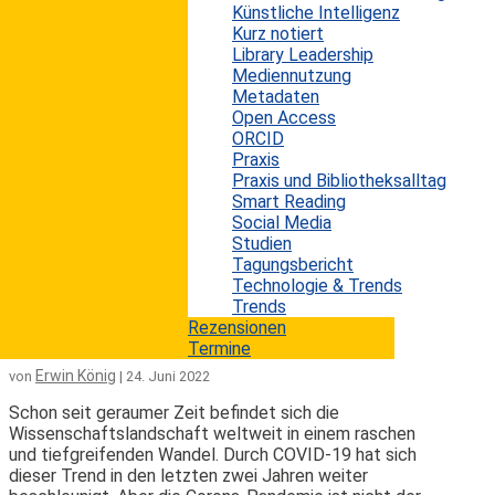
Künstliche Intelligenz
IFLA Global Libraries hat kürzlich die Ergebnisse eines
Kurz notiert
innovativen Projekts vorgestellt, das zeigt, welche
Library Leadership
privaten Spender und öffentlichen
Mediennutzung
Entwicklungsagenturen sich aktiv an der Finanzierung
Metadaten
von Bibliotheksprojekten beteiligen. Durchgeführt
Open Access
wurde das Projekt vom Doyenne Project im Jahr 2023.
ORCID
Ziel war es, Transparenz darüber zu schaffen, wer die
Praxis
Bibliotheken in ihren Entwicklungsbestrebungen
Praxis und Bibliotheksalltag
unterstützt. Bibliotheken sind seit jeher ein zentraler
Smart Reading
Akteur bei der Förderung...
Social Media
mehr lesen
Studien
Tagungsbericht
Technologie & Trends
Die globale Forschungslandschaft im
Trends
Wandel
Rezensionen
Termine
Erwin König
von
|
24. Juni 2022
Schon seit geraumer Zeit befindet sich die
Wissenschaftslandschaft weltweit in einem raschen
und tiefgreifenden Wandel. Durch COVID-19 hat sich
dieser Trend in den letzten zwei Jahren weiter