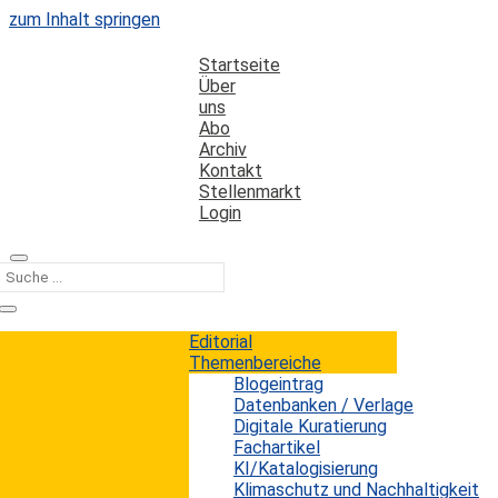
zum Inhalt springen
Startseite
Über
uns
Abo
Archiv
Kontakt
Stellenmarkt
Login
Kategorie
Fördermittel
Editorial
Themenbereiche
Blogeintrag
Neue Open-Data-Ressource offenbart
Datenbanken / Verlage
Förderquellen für Bibliotheksprojekte
Digitale Kuratierung
Fachartikel
KI/Katalogisierung
Erwin König
von
|
25. Juni 2024
Klimaschutz und Nachhaltigkeit