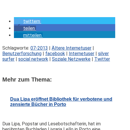
twittern
teilen
mitteilen
Schlagworte:
07-2013
|
Ältere Internetuser
|
Benutzerforschung
|
facebook
|
Internetuser
|
silver
surfer
|
social network
|
Soziale Netzwerke
|
Twitter
Mehr zum Thema:
Dua Lipa eröffnet Bibliothek für verbotene und
zensierte Bücher in Porto
Dua Lipa, Popstar und Lesebotschafterin, hat im
berühmten Buchladen Livraria Lello in Porto eine