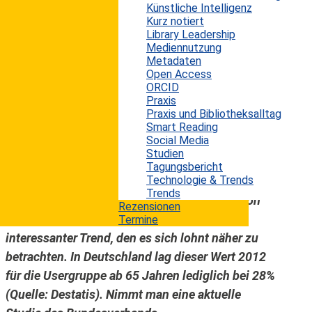
Künstliche Intelligenz
Nutzungsverhalten von Erwachsenen auf
Kurz notiert
sozialen Netzwerk-Seiten. Beobachtet wurde in
Library Leadership
Mediennutzung
diesem Zeitraum eine beachtliche Zunahme. Laut
Metadaten
der neusten Untersuchung von Pew nutzen
Open Access
bereits 72% der erwachsenen Onliner in den USA
ORCID
Praxis
soziale Netzwerke. Obwohl prozentual gesehen
Praxis und Bibliotheksalltag
noch immer deutlich mehr Jugendliche soziale
Smart Reading
Social Media
Netzwerke nutzen, fällt vor allem die stark
Studien
steigende Anzahl bei den über 65-Jährigen auf.
Tagungsbericht
Technologie & Trends
In den letzten vier Jahren hat sich die Präsenz
Trends
dieser älteren Usergruppe fast verdreifacht von
Rezensionen
13% im Frühjahr 2009 auf nun 43%. – ein
Termine
interessanter Trend, den es sich lohnt näher zu
betrachten. In Deutschland lag dieser Wert 2012
für die Usergruppe ab 65 Jahren lediglich bei 28%
(Quelle:
Destatis
). Nimmt man eine aktuelle