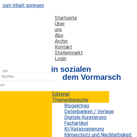
zum Inhalt springen
Startseite
Über
uns
Abo
Archiv
Kontakt
Stellenmarkt
Login
Silver Surfer in sozialen
Netzwerken auf dem Vormarsch
Editorial
Datum: 4. Oktober 2013
Autor: Wolf Galetzki
Themenbereiche
Kategorien:
Kurz notiert
Blogeintrag
Datenbanken / Verlage
Digitale Kuratierung
Fachartikel
Das
Pew Research Center's Internet & American
KI/Katalogisierung
Life Project
untersucht seit 2005 das
Klimaschutz und Nachhaltigkeit