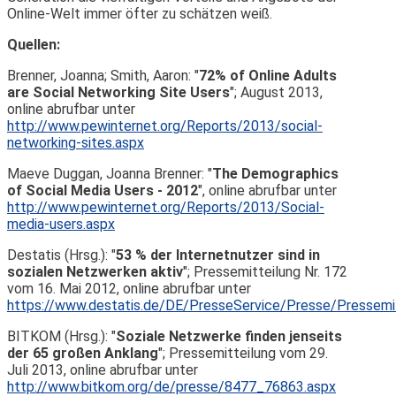
Online-Welt immer öfter zu schätzen weiß.
Quellen:
Brenner, Joanna; Smith, Aaron: "
72% of Online Adults
are Social Networking Site Users
"; August 2013,
online abrufbar unter
http://www.pewinternet.org/Reports/2013/social-
networking-sites.aspx
Maeve Duggan, Joanna Brenner: "
The Demographics
of Social Media Users - 2012
", online abrufbar unter
http://www.pewinternet.org/Reports/2013/Social-
media-users.aspx
Destatis (Hrsg.): "
53 % der Internetnutzer sind in
sozialen Netzwerken aktiv
"; Pressemitteilung Nr. 172
vom 16. Mai 2012, online abrufbar unter
https://www.destatis.de/DE/PresseService/Presse/Pressem
BITKOM (Hrsg.): "
Soziale Netzwerke finden jenseits
der 65 großen Anklang
"; Pressemitteilung vom 29.
Juli 2013, online abrufbar unter
http://www.bitkom.org/de/presse/8477_76863.aspx