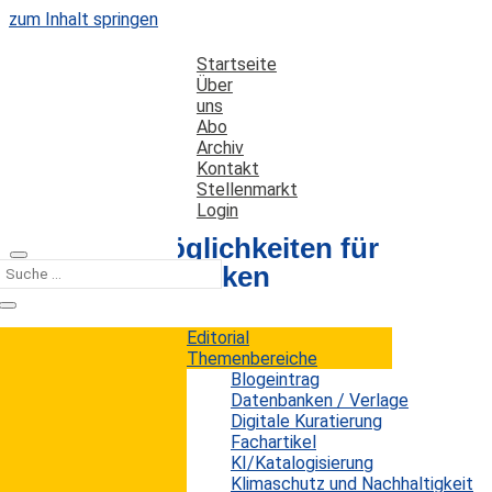
zum Inhalt springen
Startseite
Über
uns
Abo
Archiv
Kontakt
Stellenmarkt
Login
Marketingmöglichkeiten für
Firmenbibliotheken
Editorial
Datum: 13. November 2017
Autor: Erwin König
Themenbereiche
Kategorien:
Praxis
Blogeintrag
Datenbanken / Verlage
Digitale Kuratierung
Fachartikel
Marketing ist so etwas wie eine
KI/Katalogisierung
Dauerbeschäftigung oder ein Dauertrend für
Klimaschutz und Nachhaltigkeit