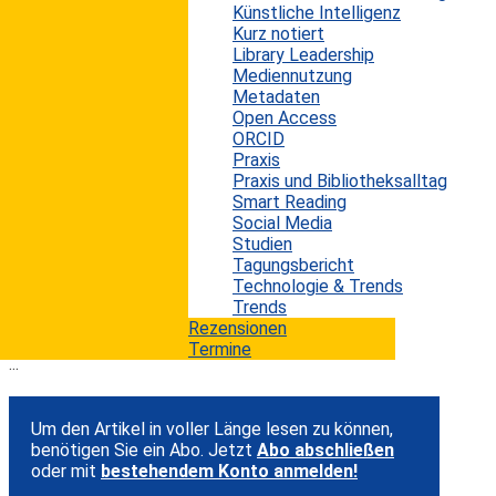
Künstliche Intelligenz
Informationsspezialisten, bzw. sollte es
Kurz notiert
eigentlich sein. Marketing-Tipps kann man daher
Library Leadership
Mediennutzung
nie genug haben. Soutron, ein britischer Anbieter
Metadaten
von Bibliotheks- und
Open Access
Wissensmanagementsystemen, hat in einem
ORCID
Praxis
Beitrag fünfzehn praktische Marketing-
Praxis und Bibliotheksalltag
Möglichkeiten für Firmenbibliotheken vorgestellt.
Smart Reading
Social Media
Wer auf der Suche nach neuen Ideen ist, um seine
Studien
Informationseinrichtung intern oder extern
Tagungsbericht
Technologie & Trends
bekannter zu machen, findet hier einige
Trends
interessante Ideen und Ansätze.
Rezensionen
Termine
...
Um den Artikel in voller Länge lesen zu können,
benötigen Sie ein Abo. Jetzt
Abo abschließen
oder mit
bestehendem Konto anmelden!