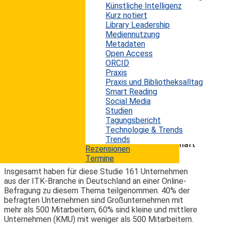
und
Twitter
die Art, wie wir das Internet nutzen, in
Künstliche Intelligenz
den letzten Jahren nachhaltig verändert. Neue
Kurz notiert
technische Entwicklungen wie Mobiltechnologie,
Library Leadership
Cloud Computing und Big Data dürften diesen
Mediennutzung
Trend hin zu sozialer Kommunikation noch weiter
Metadaten
beschleunigen. Der Hightech-Verband BITKOM hat
Open Access
in einer aktuellen Studie untersucht, wie sich dieser
ORCID
Einfluss von Social Media auf die Unternehmen in
Praxis
der ITK-Branche konkret bemerkbar macht. Im
Praxis und Bibliotheksalltag
Fokus der vorliegenden Untersuchung stehen
Smart Reading
Fragen wie z.B., ob die deutschen Hightech-
Social Media
Unternehmen intern und extern die Möglichkeiten
Studien
durch Social Media mittlerweile umgesetzt haben,
Tagungsbericht
welche Abteilungen in diesen Unternehmen die
Technologie & Trends
Treiber von Social Business sind, oder ob diese
Trends
soziale Komponente sich schon im Tagesgeschäft
Rezensionen
dieser Unternehmen ablesen lässt?
Termine
Insgesamt haben für diese Studie 161 Unternehmen
aus der ITK-Branche in Deutschland an einer Online-
Befragung zu diesem Thema teilgenommen. 40% der
befragten Unternehmen sind Großunternehmen mit
mehr als 500 Mitarbeitern, 60% sind kleine und mittlere
Unternehmen (KMU) mit weniger als 500 Mitarbeitern.