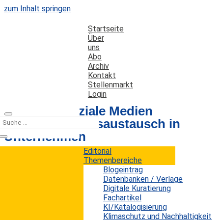
zum Inhalt springen
Startseite
Über
uns
Abo
Archiv
Kontakt
Stellenmarkt
Login
BITKOM: Soziale Medien
fördern Wissensaustausch in
Unternehmen
Editorial
Themenbereiche
Datum: 12. April 2013
Autor: Erwin König
Blogeintrag
Kategorien:
Kurz notiert
Datenbanken / Verlage
Digitale Kuratierung
Fachartikel
KI/Katalogisierung
Ohne Zweifel haben soziale Medien wie
Facebook
Klimaschutz und Nachhaltigkeit