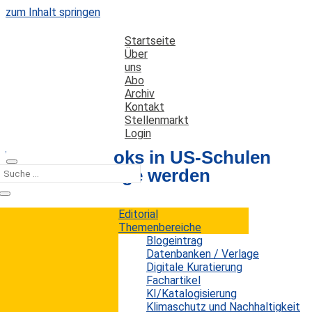
zum Inhalt springen
Startseite
Über
uns
Abo
Archiv
Kontakt
Stellenmarkt
Login
Warum E-Books in US-Schulen
zur Kostenfrage werden
Editorial
Datum: 7. Mai 2026
Autor: Erwin König
Themenbereiche
Kategorien:
Kurz notiert
Blogeintrag
Datenbanken / Verlage
Digitale Kuratierung
Fachartikel
Shannon Maughan beschreibt in „Publishers
KI/Katalogisierung
Weekly“ einen Markt, der für Schulbibliotheken
Klimaschutz und Nachhaltigkeit