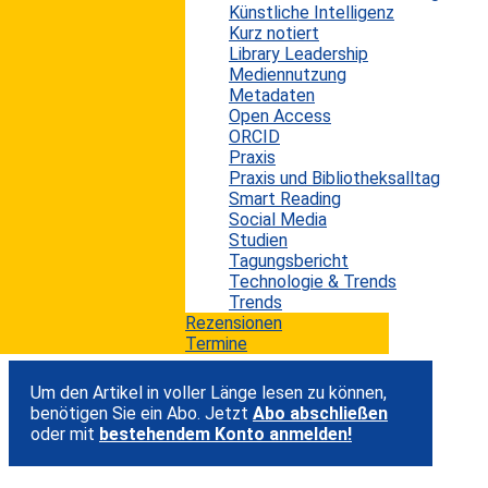
Künstliche Intelligenz
immer schwieriger kalkulierbar wird. E-Books und
Kurz notiert
Hörbücher gehören inzwischen fest zur
Library Leadership
Mediennutzung
Medienversorgung vieler Schulen, doch
Metadaten
gleichzeitig schrumpfen Budgets, Lizenzmodelle
Open Access
werden restriktiver und der Vertrieb konzentriert
ORCID
Praxis
sich auf immer weniger Anbieter. Für
Praxis und Bibliotheksalltag
Bibliotheken in US-amerikanischen Schulen
Smart Reading
Social Media
bedeutet dies, dass digitale Bestände
Studien
pädagogisch wichtig bleiben, finanziell aber
Tagungsbericht
Technologie & Trends
zunehmend schwer tragbar werden.
Trends
Rezensionen
...
Termine
Um den Artikel in voller Länge lesen zu können,
benötigen Sie ein Abo. Jetzt
Abo abschließen
oder mit
bestehendem Konto anmelden!