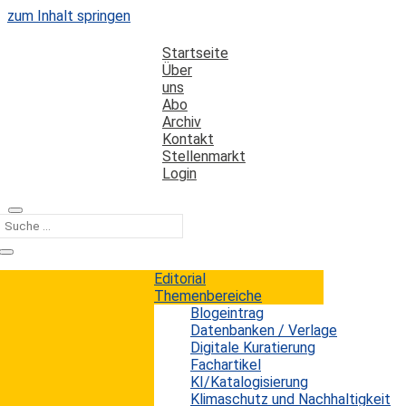
zum Inhalt springen
Startseite
Über
uns
Abo
Archiv
Kontakt
Stellenmarkt
Login
Kategorie
Schulbibliotheken
Editorial
Themenbereiche
Blogeintrag
Warum E-Books in US-Schulen zur
Datenbanken / Verlage
Kostenfrage werden
Digitale Kuratierung
Fachartikel
KI/Katalogisierung
Erwin König
von
|
7. Mai 2026
Klimaschutz und Nachhaltigkeit