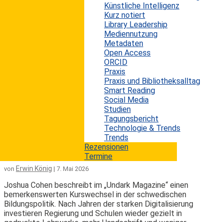
Künstliche Intelligenz
Shannon Maughan beschreibt in „Publishers Weekly“
Kurz notiert
einen Markt, der für Schulbibliotheken immer
Library Leadership
schwieriger kalkulierbar wird. E-Books und Hörbücher
Mediennutzung
gehören inzwischen fest zur Medienversorgung vieler
Metadaten
Schulen, doch gleichzeitig schrumpfen Budgets,
Open Access
Lizenzmodelle werden restriktiver und der Vertrieb
ORCID
konzentriert sich auf immer weniger Anbieter. Für
Praxis
Bibliotheken in US-amerikanischen Schulen bedeutet
Praxis und Bibliotheksalltag
dies, dass digitale Bestände pädagogisch wichtig
Smart Reading
bleiben, finanziell aber zunehmend schwer tragbar...
Social Media
mehr lesen
Studien
Tagungsbericht
Technologie & Trends
Schweden setzt in Schulen wieder auf
Trends
Bücher
Rezensionen
Termine
Erwin König
von
|
7. Mai 2026
Joshua Cohen beschreibt im „Undark Magazine“ einen
bemerkenswerten Kurswechsel in der schwedischen
Bildungspolitik. Nach Jahren der starken Digitalisierung
investieren Regierung und Schulen wieder gezielt in