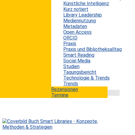
Künstliche Intelligenz
Mike Taylor zeigt in seiner Studie im Journal
Kurz notiert
„Quantitative Science Studies“, dass sich der Nutzen
Library Leadership
von Open Access nicht mit einer einfachen Formel
Mediennutzung
beschreiben lässt. Wer offen zugängliche
Metadaten
Publikationen grundsätzlich für sichtbarer,
Open Access
einflussreicher und gesellschaftlich wirksamer hält,
ORCID
liegt nicht völlig falsch. Die Daten machen aber auch
Praxis
klar, dass dieser Zusammenhang weder überall gleich
Praxis und Bibliotheksalltag
stark noch in jeder Hinsicht stabil ist. Je nach Fach,
Smart Reading
Zeitraum und Art der Aufmerksamkeit ergeben sich...
Social Media
mehr lesen
Studien
Tagungsbericht
Technologie & Trends
Trends
Rezensionen
Termine