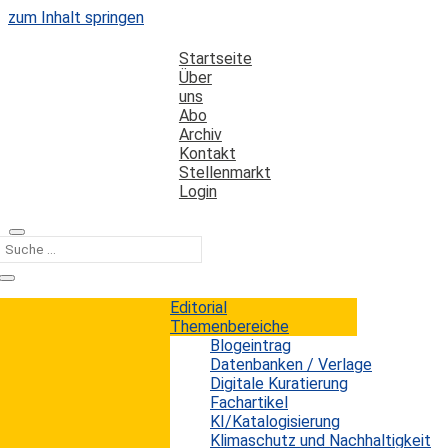
zum Inhalt springen
Startseite
Über
uns
Abo
Archiv
Kontakt
Stellenmarkt
Login
Kategorie
Zitation
Editorial
Themenbereiche
Blogeintrag
Open Access bringt Vorteile, aber nicht
Datenbanken / Verlage
in jedem Fach auf die gleiche Weise
Digitale Kuratierung
Fachartikel
KI/Katalogisierung
Erwin König
von
|
7. Mai 2026
Klimaschutz und Nachhaltigkeit