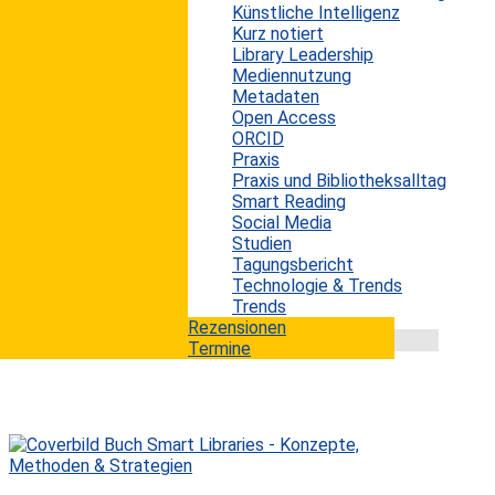
Künstliche Intelligenz
In Bibliotheken sind heute sogenannte Discovery-
Kurz notiert
Systeme weitverbreitet. Sie sollen ihren Benutzern ein
Library Leadership
einfaches, einheitliches und vertrautes
Mediennutzung
Rechercheerlebnis ermöglichen. Die Recherche mittels
Metadaten
eines einzigen Suchfelds, wie man es von der Google-
Open Access
Suche kennt, ist aber weiterhin nur eine unter vielen
ORCID
Wegen, die die Bibliothek ihren Nutzern für die Suche
Praxis
nach Informationen anbietet. So stehen weiterhin auch
Praxis und Bibliotheksalltag
Fachdatenbanken oder andere klassische Bibliotheks-
Smart Reading
Tools zur Verfügung. Den Bibliotheken...
Social Media
mehr lesen
Studien
Tagungsbericht
Technologie & Trends
Trends
Rezensionen
Termine