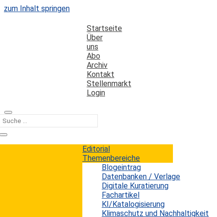
zum Inhalt springen
Startseite
Über
uns
Abo
Archiv
Kontakt
Stellenmarkt
Login
Kategorie
Suchmöglichkeiten
Editorial
Themenbereiche
Blogeintrag
Bietet die Recherche in
Datenbanken / Verlage
Fachdatenbanken noch Vorteile?
Digitale Kuratierung
Fachartikel
KI/Katalogisierung
Erwin König
von
|
28. Juni 2018
Klimaschutz und Nachhaltigkeit