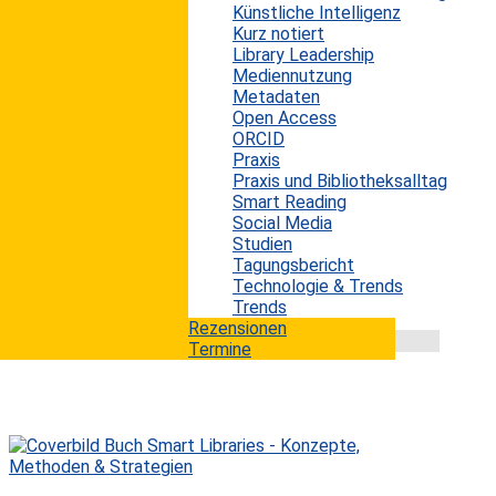
Künstliche Intelligenz
Das Internet hat unser Leben in den letzten 30 Jahren
Kurz notiert
weitreichend beeinflusst und in vielen Bereichen
Library Leadership
erheblich verbessert. Waren Informationen vor 1990
Mediennutzung
nur schwer erhältlich, so leiden wir heute zunehmend
Metadaten
unter einer Informationsüberlastung durch die
Open Access
Möglichkeiten des Internets. Mit dem Erfolg des
ORCID
Internets sind aber auch dessen dunkle Seiten sichtbar
Praxis
geworden. Insbesondere die sozialen Medien haben
Praxis und Bibliotheksalltag
dafür gesorgt, dass lange Zeit massenhaft
Smart Reading
Falschinformationen, Verschwörungstheorien,...
Social Media
mehr lesen
Studien
Tagungsbericht
Technologie & Trends
Trends
Rezensionen
Termine