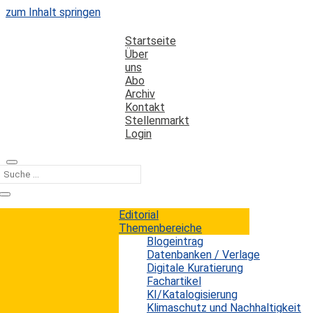
zum Inhalt springen
Startseite
Über
uns
Abo
Archiv
Kontakt
Stellenmarkt
Login
Kategorie
Methoden
Editorial
Themenbereiche
Blogeintrag
Die Aufteilung der Kosten einer
Datenbanken / Verlage
Volltextdatenbank auf die enthaltenen
Digitale Kuratierung
Fachartikel
Zeitschriften: Sechs Methoden
KI/Katalogisierung
Klimaschutz und Nachhaltigkeit