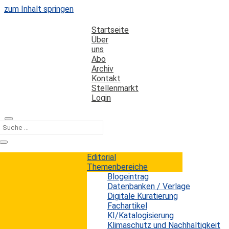
zum Inhalt springen
Startseite
Über
uns
Abo
Archiv
Kontakt
Stellenmarkt
Login
Kategorie
Lehrmedien
Editorial
Themenbereiche
Blogeintrag
DGI-Forum Wittenberg 2019
Datenbanken / Verlage
Digitale Kuratierung
Fachartikel
Erwin König
von
|
22. Juli 2019
KI/Katalogisierung
Vom 16. bis 18. September findet in der Lutherstadt
Klimaschutz und Nachhaltigkeit