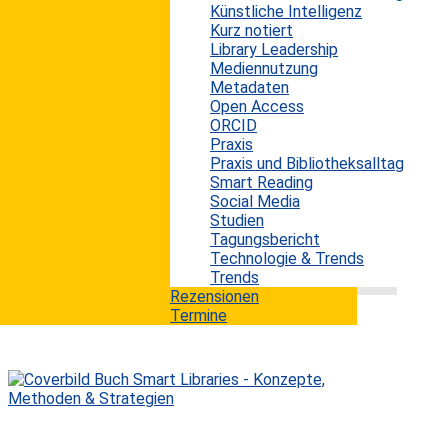
Wittenberg das diesjährige DGI-Forum Wittenberg
Künstliche Intelligenz
statt. Die Deutsche Gesellschaft für Information und
Kurz notiert
Wissen e.V. (DGI) orientiert sich für diese Veranstaltung
Library Leadership
am Thema des Wissenschaftsjahres 2019 „Künstliche
Mediennutzung
Intelligenz“. Im Fokus steht dabei die Bedeutung der
Metadaten
Künstlichen Intelligenz (KI) im und für den
Open Access
Bildungsbereich. Passend hierzu lautet das
ORCID
Veranstaltungsmotto des DGI-Forum 2019 „KI macht
Praxis
Schule“. Ob es einem gefällt oder nicht: KI wird...
Praxis und Bibliotheksalltag
Smart Reading
mehr lesen
Social Media
Studien
Tagungsbericht
Technologie & Trends
Trends
Rezensionen
Termine