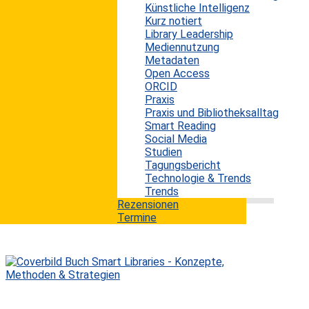
verbreitet sich in den letzten Jahren: ausgeliehene
Künstliche Intelligenz
digitale Inhalte, die von den Benutzern nie geöffnet
Kurz notiert
oder heruntergeladen, d. h. gar nicht genutzt werden.
Library Leadership
Anhand der Fallstudie einer kanadischen Bibliothek wird
Mediennutzung
untersucht, wie groß dieses Problem inzwischen ist,
Metadaten
und ob es sich eventuell ausweitet. Die erhaltenen
Open Access
Resultate deuten darauf hin, dass Bibliotheken ihre
ORCID
bestehenden Ausleihmodelle überdenken sollten. Im
Praxis
Zeitalter der E-Medien...
Praxis und Bibliotheksalltag
Smart Reading
mehr lesen
Social Media
Studien
Tagungsbericht
Technologie & Trends
Trends
Rezensionen
Termine