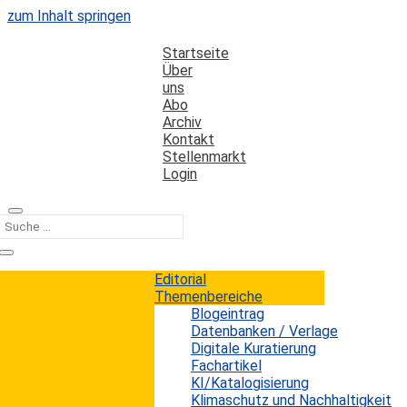
zum Inhalt springen
Startseite
Über
uns
Abo
Archiv
Kontakt
Stellenmarkt
Login
Kategorie
E-Medien
Editorial
Themenbereiche
Blogeintrag
E-Medien erfordern neue Leihmodelle
Datenbanken / Verlage
Digitale Kuratierung
Fachartikel
Erwin König
von
|
22. Juli 2019
KI/Katalogisierung
Ein für Bibliotheken teures und ärgerliches Phänomen
Klimaschutz und Nachhaltigkeit