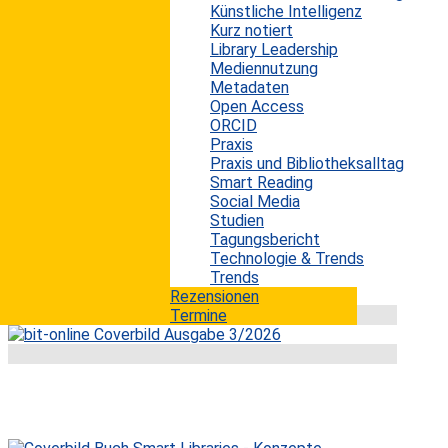
Künstliche Intelligenz
Erwin König
von
|
10. Oktober 2025
Kurz notiert
Library Leadership
Seit mehr als einem Jahrhundert prägt der klassische
Mediennutzung
Auskunftsdienst die Servicekultur wissenschaftlicher
Metadaten
Bibliotheken. Nutzer:innen können dort spontan Fragen
Open Access
stellen und sofort Unterstützung durch qualifizierte
ORCID
Bibliothekar:innen erhalten. Doch die Nachfrage hat in
Praxis
den vergangenen Jahrzehnten stark nachgelassen.
Praxis und Bibliotheksalltag
Neue digitale Angebote, veränderte
Smart Reading
Studiengewohnheiten und steigende Anforderungen an
Social Media
Bibliothekar:innen haben dazu geführt, dass viele
Studien
Einrichtungen ihr Servicekonzept überdenken....
Tagungsbericht
Technologie & Trends
mehr lesen
Trends
Rezensionen
Termine