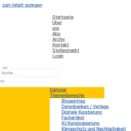
zum Inhalt springen
Startseite
Über
uns
Abo
Archiv
Kontakt
Stellenmarkt
Login
Kategorie
Bibliothekar:innenrolle
Editorial
Themenbereiche
Blogeintrag
Von der Auskunftstheke zum Single-
Datenbanken / Verlage
Service-Desk: aktuelle Servicemodelle
Digitale Kuratierung
Fachartikel
in großen wissenschaftlichen
KI/Katalogisierung
Bibliotheken
Klimaschutz und Nachhaltigkeit