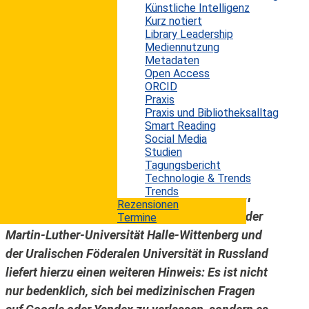
Künstliche Intelligenz
Nordamerika dominierende Google, sind für die
Kurz notiert
meisten User heute unverzichtbar, um durch das
Library Leadership
Mediennutzung
Internet zu navigieren. Google und Co. sind
Metadaten
schon lange zu einem festen Bestandteil unseres
Open Access
(Internet-)Lebens geworden. Heute ist es üblich,
ORCID
Praxis
bei jedem unbekannten Sachverhalt oder zum
Praxis und Bibliotheksalltag
vermeintlichen Faktencheck einmal kurz zu
Smart Reading
Social Media
googlen. Gerade von Informationslaien wird nur
Studien
selten hinterfragt, ob das, was Google in seinen
Tagungsbericht
Trefferlisten anzeigt, auch wirklich relevant oder
Technologie & Trends
Trends
überhaupt richtig ist. Eine aktuelle Studie von
Rezensionen
Wissenschaftlerinnen und Wissenschaftlern der
Termine
Martin-Luther-Universität Halle-Wittenberg und
der Uralischen Föderalen Universität in Russland
liefert hierzu einen weiteren Hinweis: Es ist nicht
nur bedenklich, sich bei medizinischen Fragen