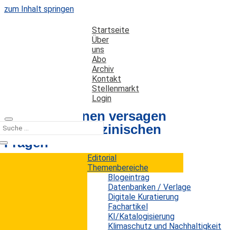
zum Inhalt springen
Startseite
Über
uns
Abo
Archiv
Kontakt
Stellenmarkt
Login
Suchmaschinen versagen
häufig bei medizinischen
Fragen
Editorial
Themenbereiche
Datum: 26. November 2021
Autor: Erwin König
Blogeintrag
Kategorien:
Kurz notiert
Datenbanken / Verlage
Digitale Kuratierung
Fachartikel
KI/Katalogisierung
Suchmaschinen, vor allem das in Europa und
Klimaschutz und Nachhaltigkeit