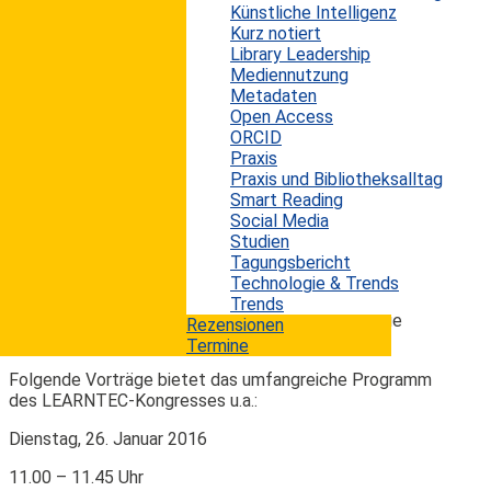
Lernen. Die diesjährige Ausgabe widmet sich Themen
Künstliche Intelligenz
wie Bildungsmanagement (E-Learning, Social Media),
Kurz notiert
Content/Contentproduktion (Web Based Training,
Library Leadership
Mobile Content), Hardware/Ausstattung
Mediennutzung
(Präsentationstechnik, Mobile Endgeräte), Tools und
Metadaten
Technologien (Learning Management Systems, Virtual
Open Access
Classroom), Trainings und Trainings-Inhalte
ORCID
(Präsenzweiterbildung, E-Coaching / E-Tutoring) sowie
Praxis
Wissensmanagement (Wissensdienste,
Praxis und Bibliotheksalltag
Wissensdatenbanken). Zusätzlich neben der
Smart Reading
Fachmesse kann man auf dem LEARNTEC-Kongress
Social Media
sich über aktuelle Trends und Entwicklungen auf dem
Studien
Gebiet des E-Learning und der Bildungswirtschaft
Tagungsbericht
informieren lassen. Der Kongress steht unter dem
Technologie & Trends
Motto "Zukunft Lernen: Lernkultur digital" und bietet
Trends
zahlreiche Vorträge von namhaften Experten sowie
Rezensionen
diverse Workshops.
Termine
Folgende Vorträge bietet das umfangreiche Programm
des LEARNTEC-Kongresses u.a.:
Dienstag, 26. Januar 2016
11.00 – 11.45 Uhr