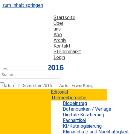
zum Inhalt springen
Startseite
Über
uns
Abo
Archiv
Kontakt
Stellenmarkt
Login
LEARNTEC 2016
Datum: 2. Dezember 2015
Autor: Erwin König
Kategorien:
Termine
Editorial
Themenbereiche
Blogeintrag
Datenbanken / Verlage
Vom 26. bis 28. Januar 2016 findet in Karlsruhe bereits
Digitale Kuratierung
zum 24. Mal die LEARNTEC-Messe statt. Die
Fachartikel
LEARNTEC ist nach eigenen Angaben die wichtigste
KI/Katalogisierung
internationale Plattform für digitales und lebenslanges
Klimaschutz und Nachhaltigkeit