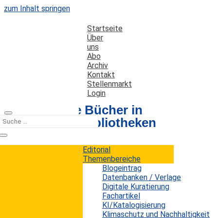
zum Inhalt springen
Startseite
Über
uns
Abo
Archiv
Kontakt
Stellenmarkt
Login
KI-generierte Bücher in
Öffentlichen Bibliotheken
Editorial
Datum: 15. März 2025
Autor: Erwin König
Themenbereiche
Kategorien:
Kurz notiert
Blogeintrag
Datenbanken / Verlage
Digitale Kuratierung
Fachartikel
In Öffentlichen Bibliotheken tauchen zunehmend
KI/Katalogisierung
qualitativ fragwürdige, vermutlich KI-generierte
Klimaschutz und Nachhaltigkeit