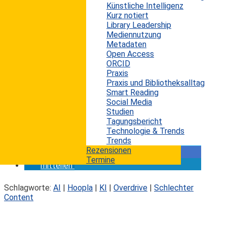
Künstliche Intelligenz
Bücher auf. Bibliothekare müssen entscheiden,
Kurz notiert
ob sie Steuergelder für Inhalte ausgeben, deren
Library Leadership
Mediennutzung
Herkunft Nutzern oft unbekannt ist.
Metadaten
Open Access
...
ORCID
Praxis
Praxis und Bibliotheksalltag
Um den Artikel in voller Länge lesen zu können,
Smart Reading
benötigen Sie ein Abo. Jetzt
Abo abschließen
Social Media
oder mit
bestehendem Konto anmelden!
Studien
Tagungsbericht
Technologie & Trends
Trends
twittern
Rezensionen
teilen
Termine
mitteilen
Schlagworte:
AI
|
Hoopla
|
KI
|
Overdrive
|
Schlechter
Content